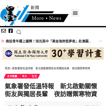
南投青年躍上國際！旭光高中「黃金海岸造夢者」赴澳圓夢 副縣長王瑞德代許縣長授旗鼓勵祝福
首頁
»
氣象署發低溫特報 新北啟動關懷街友與獨居長輩 夜訪贈禦寒物資
合作媒體
地方
生活
氣象署發低溫特報 新北啟動關懷
街友與獨居長輩 夜訪贈禦寒物資