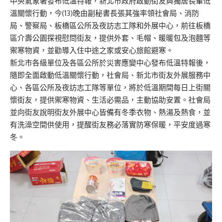
中央氣象署發布低溫特報，新北市政府啟動街友與獨居長輩低
溫關懷行動，今(13)晚由副秘書長張其強率領社會局、消防
局、警察局、板橋區公所及夜訪志工隊和外展中心，前往板橋
區介壽公園探視慰問街友，提供外套、毛帽、暖暖包及泡麵等
禦寒物資，並勸導入住中途之家或安心旅館避寒。
新北市各級單位及各區公所於災害應變中心發布低溫特報後，
隨即全面啟動低溫關懷行動，社會局、新北市街友外展服務中
心、各區公所及夜訪志工隊等單位，將於低溫期間每日上街關
懷街友，提供禦寒物資、生活必需品，主動協助安置。社會局
並向街友說明街友外展中心皆備有冬季衣物、熱湯及熱食，並
有洗澡空間供使用，提醒街友務必落實防寒保暖，平安度過寒
冬。