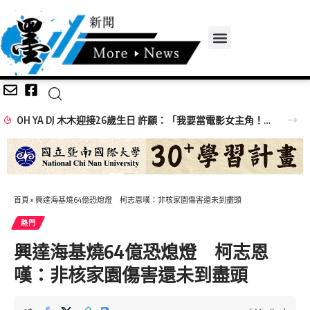
OH YA DJ 木木迎接26歲生日 許願：「我要當電影女主角！」
首頁
»
興達海基燒64億恐熄燈 柯志恩嘆：非核家園傷害還未到盡頭
熱門
興達海基燒64億恐熄燈 柯志恩
嘆：非核家園傷害還未到盡頭