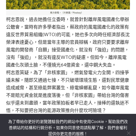
柯志恩說，過去她擔任立委時，就曾針對離岸風電國產化舉辦
公聽會，當時有許多學者指出，蔡政府的風電國產化的政策有
違反世界貿易組織(WTO)的可能，她也多次向時任經濟部長沈
榮津表達憂心，但是當年主導的官員辯稱，政府只要要求離岸
風電的開發商「自願」接受國產化，就沒有「強迫」的問題，
沒有「強迫」，就沒有違反WTO的疑慮。但如今，離岸風電
國產化灰頭土臉，不僅燒光64億資金，還中鋼大失血。
柯志恩質疑，為了「非核家園」，燃氣發電火力全開，四接爭
議未解，隨即又通過七接，不只破壞環境生態，還對民眾健康
造成威脅，甚至綠能弊案叢生、綠電蟑螂亂竄，如今離岸風電
不是賠光資金就是進度落後，但「非核家園」帶給台灣的傷害
似乎還未到盡頭，當年政策拍板者早已走人，接棒的還執迷不
悟，不知要把台灣的能源政策推向什麼坎坷險境？
為了帶給你更好的瀏覽體驗我們的網站中有使用Cookie，幫助我們改
善網站的結構和行銷分析。如果你同意使用請點擊了解，我們會權利
提供你更完善的服務！
關於我們
隱私權政策
聯絡我們