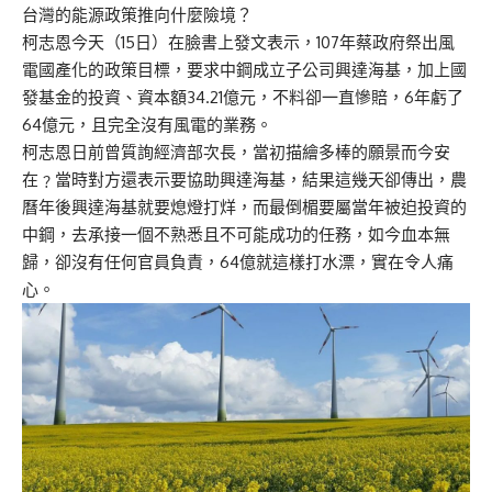
台灣的能源政策推向什麼險境？
柯志恩今天（15日）在臉書上發文表示，107年蔡政府祭出風
電國產化的政策目標，要求中鋼成立子公司興達海基，加上國
發基金的投資、資本額34.21億元，不料卻一直慘賠，6年虧了
64億元，且完全沒有風電的業務。
柯志恩日前曾質詢經濟部次長，當初描繪多棒的願景而今安
在﹖當時對方還表示要協助興達海基，結果這幾天卻傳出，農
曆年後興達海基就要熄燈打烊，而最倒楣要屬當年被迫投資的
中鋼，去承接一個不熟悉且不可能成功的任務，如今血本無
歸，卻沒有任何官員負責，64億就這樣打水漂，實在令人痛
心。