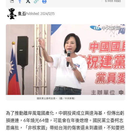
6 Min Read
韋 石
Published: 2024/12/15
為了推動離岸風電國產化，中鋼投資成立興達海基，但傳出虧
損連連，6年燒光64億，可能會在年後熄燈。國民黨立委柯志
恩痛批，「非核家園」帶給台灣的傷害還未到盡頭，不知要把