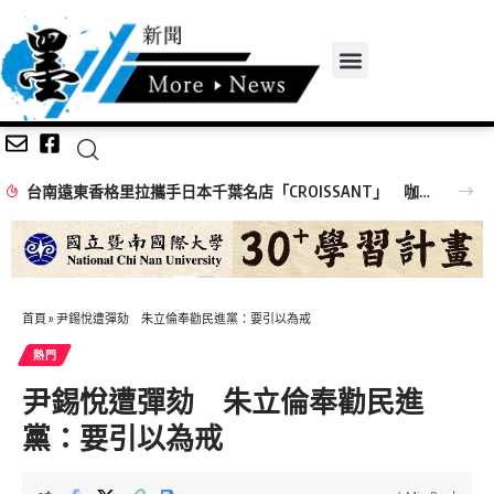
台南遠東香格里拉攜手日本千葉名店「CROISSANT」 咖哩麵包總冠軍技術首度在台落地 2026得獎可頌搶先日本上市
首頁
»
尹錫悅遭彈劾 朱立倫奉勸民進黨：要引以為戒
熱門
尹錫悅遭彈劾 朱立倫奉勸民進
黨：要引以為戒