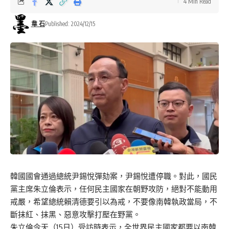
4 Min Read
韋 石
Published: 2024/12/15
韓國國會通過總統尹錫悅彈劾案，尹錫悅遭停職。對此，國民
黨主席朱立倫表示，任何民主國家在朝野攻防，絕對不能動用
戒嚴，希望總統賴清德要引以為戒，不要像南韓執政當局，不
斷抹紅、抹黑、惡意攻擊打壓在野黨。
朱立倫今天（15日）受訪時表示，全世界民主國家都要以南韓