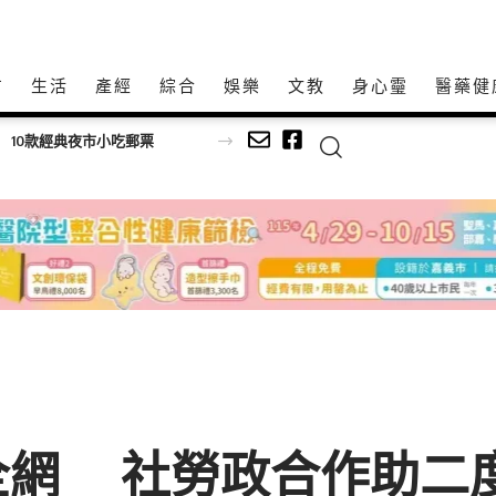
方
生活
產經
綜合
娛樂
文教
身心𩆜
醫藥健
2026臺北永續競爭力論壇暨淨零行動特展》松山文創登場！ 企業、市民化身淨零英雄，成就臺北永續未來
全網 社勞政合作助二