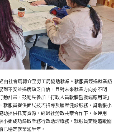
，經由社會局轉介至勞工局協助就業。就服員經過就業諮
感到不安並過度缺乏自信，且對未來就業方向亦不明
行動計畫，鼓勵先參加「行政人員軟體暨雲端應用班」
，就服員提供面試技巧指導及履歷健診服務，幫助張小
協助提供托育資源，經過社勞政共案合作下，並運用
張小姐成功錄取業務行政助理職務，就服員定期追蹤關
前已穩定就業逾半年。