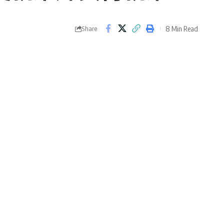
8 Min Read
Share