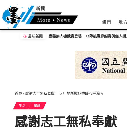
熱門
地
最新新聞
首頁
»
感謝志工無私奉獻 大甲地所邀冬季暖心搓湯圓
生活
產經
感謝志工無私奉獻