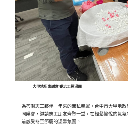
大甲地所表謝意 邀志工搓湯圓
為答謝志工夥伴一年來的無私奉獻，台中市大甲地政事
同樂會，邀請志工朋友齊聚一堂，在輕鬆愉悅的氣氛
前感受冬至節慶的溫馨氛圍。