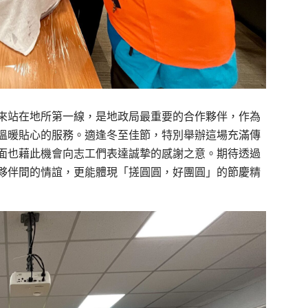
來站在地所第一線，是地政局最重要的合作夥伴，作為
溫暖貼心的服務。適逢冬至佳節，特別舉辦這場充滿傳
面也藉此機會向志工們表達誠摯的感謝之意。期待透過
夥伴間的情誼，更能體現「搓圓圓，好團圓」的節慶精