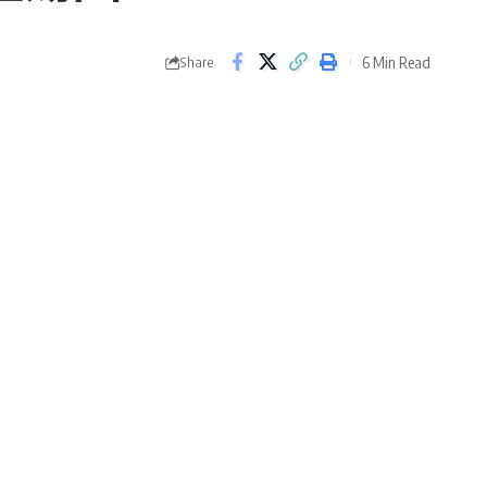
6 Min Read
Share