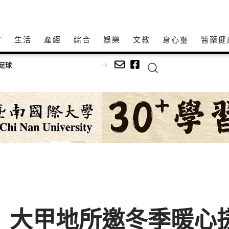
方
生活
產經
綜合
娛樂
文教
身心𩆜
醫藥健
深耕傳統藝文不間斷！「115年百工風華 諸羅獻藝工藝展」跨域移師彰化溪湖展出
 大甲地所邀冬季暖心