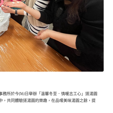
務所於今(16)日舉辦「溫馨冬至．情暖志工心」搓湯圓
中，共同體驗搓湯圓的樂趣，在品嚐美味湯圓之餘，提