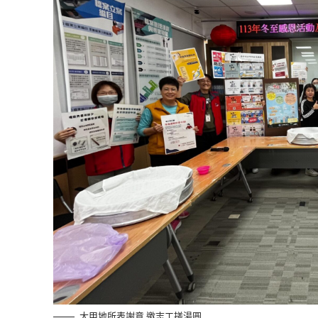
大甲地所表謝意 邀志工搓湯圓