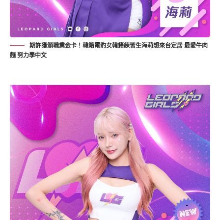
期許獲頒職業金卡！韓籍電豹女韓籍練習生海莉想來台定居 最愛牛肉
麵 努力學中文