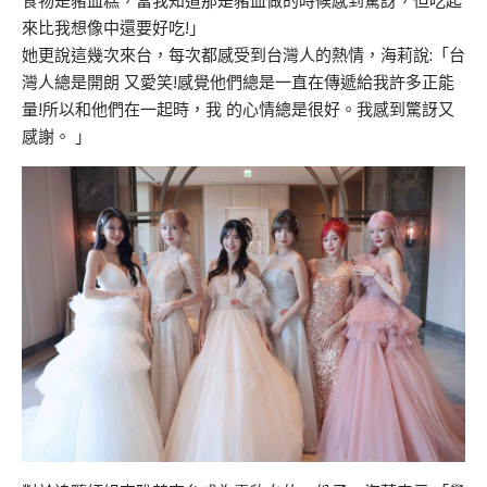
食物是豬血糕，當我知道那是豬血做的時候感到驚訝，但吃起
來比我想像中還要好吃!」
她更說這幾次來台，每次都感受到台灣人的熱情，海莉說:「台
灣人總是開朗 又愛笑!感覺他們總是一直在傳遞給我許多正能
量!所以和他們在一起時，我 的心情總是很好。我感到驚訝又
感謝。 」