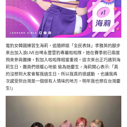
電豹女韓國練習生海莉，追隨師姐「全⺠表妹」李雅英的腳步
來台加入浪LIVE台啤永豐雲豹專屬啦啦隊，她在賽季前已兩度
飛來參與團練，對加入啦啦隊相當重視。這次來台正巧遇到海
莉生日，團員們很暖心地偷 偷為她慶生，海莉開心表示:「真
的沒想到大家會幫我過生日，所以我真的很感動 ，也讓我再
次感受到台灣是一個很有人情味的地方，明年我也想在台灣慶
生!」