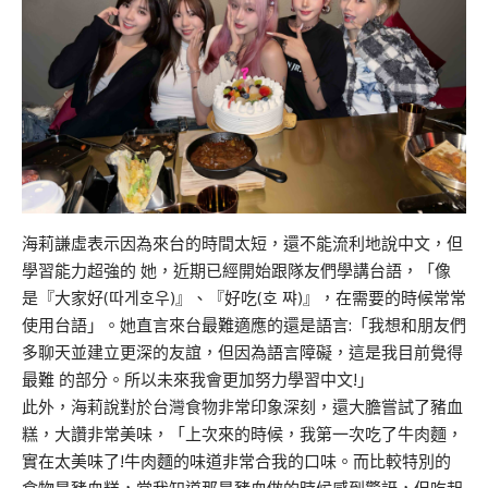
海莉謙虛表示因為來台的時間太短，還不能流利地說中文，但
學習能力超強的 她，近期已經開始跟隊友們學講台語，「像
是『大家好(따게호우)』、『好吃(호 쨔)』，在需要的時候常常
使用台語」。她直言來台最難適應的還是語言:「我想和朋友們
多聊天並建立更深的友誼，但因為語言障礙，這是我目前覺得
最難 的部分。所以未來我會更加努力學習中文!」
此外，海莉說對於台灣食物非常印象深刻，還大膽嘗試了豬血
糕，大讚非常美味，「上次來的時候，我第一次吃了牛肉麵，
實在太美味了!牛肉麵的味道非常合我的口味。而比較特別的