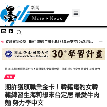
從經貿到公益 IEAT 80週年攜手募272萬元支持20家社福機構
首頁
»
期許獲頒職業金卡！韓籍電豹女韓籍練習生海莉想來台定居 最愛牛肉麵 努力學中文
娛樂
期許獲頒職業金卡！韓籍電豹女韓
籍練習生海莉想來台定居 最愛牛肉
麵 努力學中文