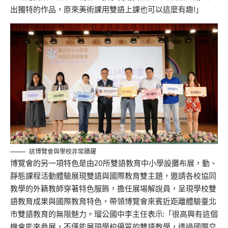
出獨特的作品，原來美術課用雙語上課也可以這麼有趣!」
該博覽會與學校非常踴躍
博覽會的另一項特色是由20所雙語教育中小學設攤布展，動、
靜態課程活動體驗展現雙語與國際教育雙主題，邀請各校協同
教學的外籍教師穿著特色服飾，擔任展場解說員，呈現學校雙
語教育成果與國際教育特色，帶領博覽會來賓近距離體驗臺北
市雙語教育的無限魅力。瑠公國中李主任表示:「很高興有這個
機會能來參展，不僅能展現學校優質的雙語教學，透過國際交