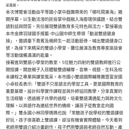
采風貌。
本次博覽會活動由平等國小掌中戲團帶來的「哪吒鬧東海」揭
開序幕，以生動活潑的民俗掌中戲融入海廢環保議題，結合雙
語對話與問答，充份展現雙語教育多元特色與活力。緊接著由
本市金牌羽球國手搖籃-中山國中師生帶領「動滋雙語健身
操」，邀請臺下貴賓及親師生一起活動筋骨，喊出雙語健身口
號，為接下來精采的雙語小學堂、攤位展演及教育專家座談會
等活動儲備滿滿的能量。
接著進到雙語小學堂的教室，5位魅力四射的雙語教師進行公
開授課，開放親子入班體驗雙語輔導、音樂、視藝、生科及校
本課程之專業與課堂風采。本市國小雙語國際輔導團暨富安國
小卓校長表示:「雙語不只是語言的學習工具，更是國際教育的
重要基礎。設計科學實作課程並與外師協同教學，分享真實的
生活經驗，透過親子共學的過程，培養雙語溝通能力與跨文化
理解，以英語作為連結世界的橋樑，讓孩子從教室走向國
際。」雙永國小林同學媽媽也說:「常聽孩子說學校的雙語課很
好玩，孩子很喜歡上雙語課，卻沒有機會實際體驗，今天看到
老師用雙語介紹沙畫創作，孩子們用雙語與老師自然互動，產