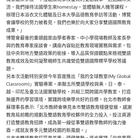
流，我們接待法國學生來homestay，並體驗無人機等課程，
辦理日本浴衣文化體驗及日本大學品德教育參訪等活動，博覽
會讓學校的努力被看見，我們也樂於向大家分享雙語國際教育
成果。」
博覽會最後的重頭戲是由學者專家、中小學現場教師及家長參
與的教育專家座談會，講座內容貼近教育現場實務與需求，包
括中央到地方雙語政策的銜接、導入品質保證觀點來檢視雙語
教育成效及如何凝聚親師生共識營造雙語國際標竿學校等議
題。
另本次活動特別安排今年首度推出「我的全球教室(My Global
Classroom)」實驗專案，串聯五所雙語學校與美、日、泰、
越、印尼及臺北法國實驗學校，共組三間跨國共學教室，打造
無邊界的學習環境，實踐跨境樂學共好的目標。台北市教師會
蘇理事長表示:「北市教師會樂見本市雙語教育穩健發展，感謝
教育局前瞻的規劃及雙語教育學校夥伴的全力投入，投注資源
打造雙語教育招牌，成為第一線從事雙語教學教師的強力後
盾，成就友善多元雙語校園的新風貌。」
北市市雙語教育採質量並重、穩健推動，逐步實踐「向世界學