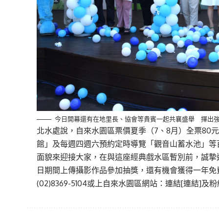
今日開幕還有在地里長、協會等貴賓一起共襄盛舉 揮出
北水處說，自來水園區票價夏季（7、8月）全票80
館」及每週四週六預約定時導覽「觀音山蓄水池」等
面貌來迎接大家，在與這座經典戲水區暫別前，誠摯邀
日期間上傳攝影作品參加抽獎，還有機會獲得一年免費
(02)8369-5104或上自來水園區網站：
連結
[連結]
及粉