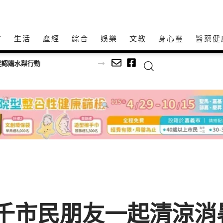
方
生活
產經
綜合
娛樂
文教
身心𩆜
醫藥健
中國人體工程學研究院發布全球健康倡議 推動「大健康、大養生、大防疫」新生活系統
7千市民朋友一起清涼消