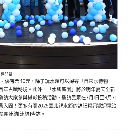
強棒開幕
元、優待票40元，除了玩水還可以探尋「自來水博物
百年古蹟秘境。此外，「水鄉庭園」將於明年夏天全新
請大家參與攝影投稿活動，邀請民眾在7月1日至8月31
入園！更多有關2025臺北親水節的詳細資訊歡迎電洽
絲團
連結
[連結]
查詢。