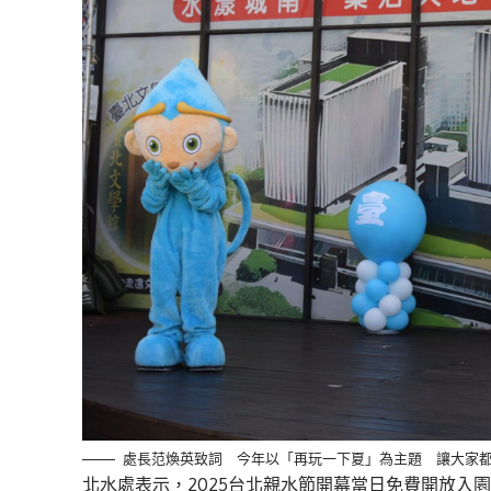
處長范煥英致詞 今年以「再玩一下夏」為主題 讓大家
北水處表示，2025台北親水節開幕當日免費開放入園，