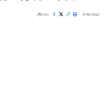
8 Min Read
Share