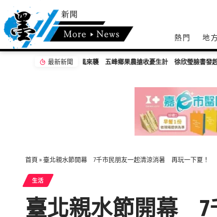
熱門
地
最新新聞
首頁
»
臺北親水節開幕 7千市民朋友一起清涼消暑 再玩一下夏！
生活
臺北親水節開幕 