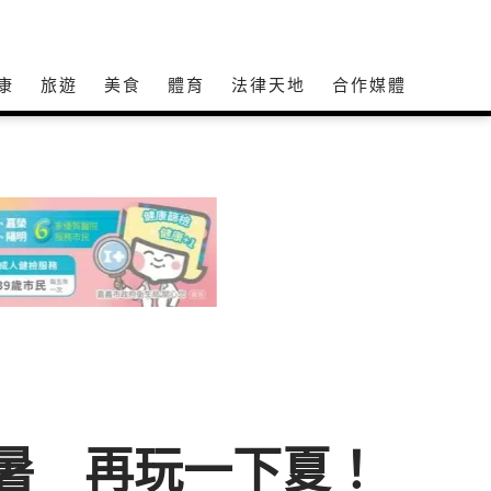
康
旅遊
美食
體育
法律天地
合作媒體
暑 再玩一下夏！