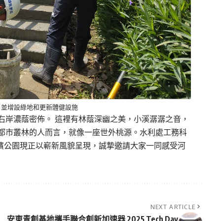
 並增設綠地和更新體健設施
右岸濃蔭密佈。 這裡有林蔭深幽之美，小溪潺潺之音，
都市叢林的人而言，就像一座世外桃源。水利處工務科
溪河濱公園現正以嶄新風貌呈現，誠摯邀請大家一同感受河
NEXT ARTICLE
安東青創基地攜手聯合創新加速器 2025 Tech Day