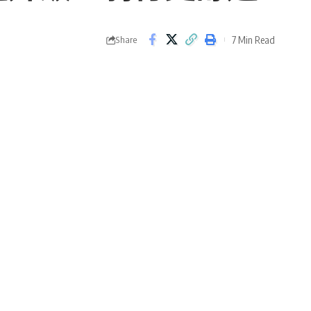
7 Min Read
Share