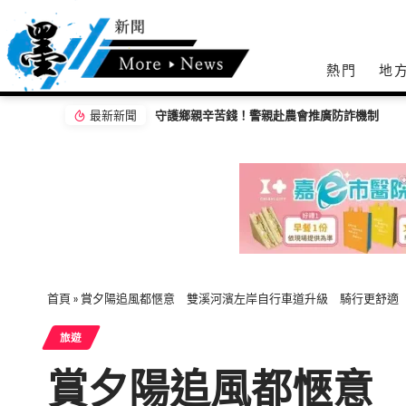
熱門
地
最新新聞
守護鄉親辛苦錢！警親赴農會推廣防詐機制
首頁
»
賞夕陽追風都愜意 雙溪河濱左岸自行車道升級 騎行更舒適
旅遊
賞夕陽追風都愜意