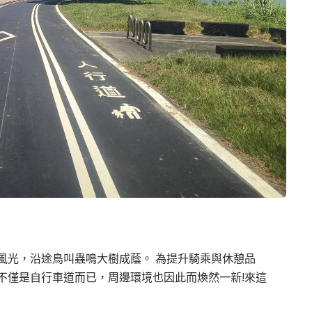
風光，沿途鳥叫蟲鳴大樹成蔭
。
為提升騎乘與休憩品
不僅是自行車道而已，周邊環境也因此而煥然一新!來這