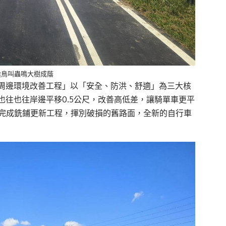
途鳥叫蟲鳴大樹成蔭
周邊環境改善工程」以「安全、防洪、舒適」為三大核
往也往岸邊平移0.5公尺，改善高低差，讓騎單車更平
已完成銑鋪更新工程，揮別破損的舊路面，全新的自行車