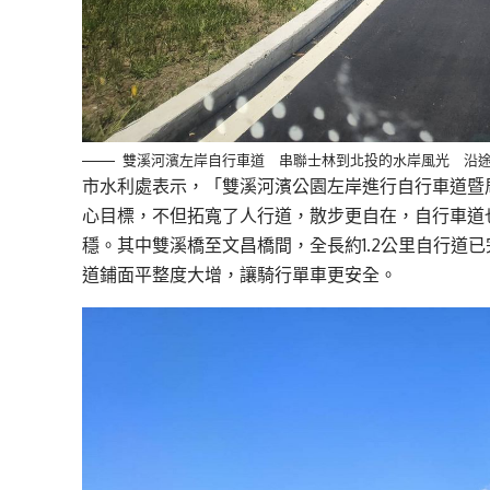
雙溪河濱左岸自行車道 串聯士林到北投的水岸風光 沿
市水利處表示，「雙溪河濱公園左岸進行自行車道暨
心目標，不但拓寬了人行道，散步更自在，自行車道也
穩。其中雙溪橋至文昌橋間，全長約1.2公里自行道
道鋪面平整度大增，讓騎行單車更安全。