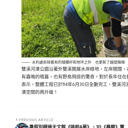
水利處拆除舊有的矮欄杆和地坪之外 也更新了越堤階梯
雙溪河濱公園沿著外雙溪開展水岸綠地，左岸開闊，
有蟲鳴的喧囂，也有野鳥飛掠的驚奇。對於長年住在
表示，整體工程已於114年6月30日全數完工，雙
濱空間的再升級！
PREVIOUS ARTICLE
暑假別錯過天文館《哆啦A夢》、3D《暴龍》電