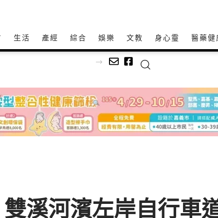
方
生活
產經
綜合
娛樂
文教
身心𩆜
醫藥健
 雙溪河濱左岸自行車