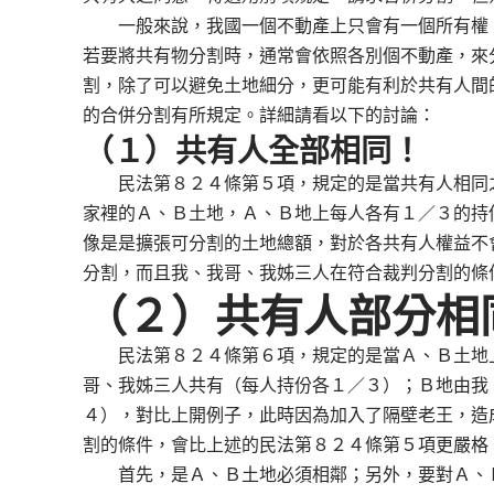
一般來說，我國一個不動產上只會有一個所有權，
若要將共有物分割時，通常會依照各別個不動產，來
割，除了可以避免土地細分，更可能有利於共有人間
的合併分割有所規定。詳細請看以下的討論：
（１）共有人全部相同！
民法第８２４條第５項，規定的是當共有人相同之
家裡的Ａ、Ｂ土地，Ａ、Ｂ地上每人各有１／３的持
像是是擴張可分割的土地總額，對於各共有人權益不
分割，而且我、我哥、我姊三人在符合裁判分割的條
（２）共有人部分相
民法第８２４條第６項，規定的是當Ａ、Ｂ土地上
哥、我姊三人共有（每人持份各１／３）；Ｂ地由我
４），對比上開例子，此時因為加入了隔壁老王，造
割的條件，會比上述的民法第８２４條第５項更嚴格
首先，是Ａ、Ｂ土地必須相鄰；另外，要對Ａ、Ｂ