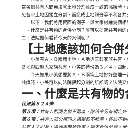
當各個共有人間無法就土地分割達成一致的協議時，
免各宗土地因獨立分割，而造成土地細分等不利各共
以下，我們將用實際的例子，與大家討論幾個相
一、什麼是共有物的合併分割？誰可以提起共有物的
二、法院如何看待今天的案例呢？
【土地應該如何合併
小美有Ａ、Ｂ兩塊土地，Ａ地與三郎家族共有，小
Ｂ地與四超人家族共有，小美的持份為３／４、四超
今天如果小美想要將Ａ、Ｂ兩塊土地好好整理一番
共識時，小美可以向法院提起分割的訴訟嗎？法院又
一、什麼是共有物的
民法第８２４條
第５項：
共有人相同之數不動產，除法令另有規定外
第６項：
共有人部分相同之相鄰數不動產，各該不動
共有人之同意，得適用前項規定，請求合併分割。但