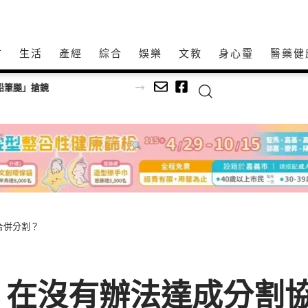
方
生活
產經
綜合
娛樂
文教
身心𩆜
醫藥健
師以生命經驗打造共學平台
合併分割？
，在沒有辦法達成分割