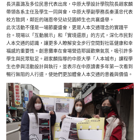
長洪嘉潞及多位民意代表出席，中原大學設計學院院長趙家麟
帶領各系主任及學生一同與會，中原大學副學務長秦漢忠代表
校方致詞，鄰近的瑞恩帝兒幼兒園師生也共襄盛舉。
此次活動不僅是一場節慶盛會，更是人本交通理念的實踐平
台。現場以「互動展示」和「實境還原」的方式，深化市民對
人本交通的認識，讓更多人瞭解安全步行空間對社區健康和幸
福感的重要性。創意攤車在會場營造耶誕歡樂氣氛，吸引許多
學生與民眾駐足。趙家麟指導的中原大學「人本城市」課程學
生也參與活動設計與執行，並表示在中原讀書多年第一次看到
暢行無阻的人行道，使她們更加體會人本交通的意義與價值。