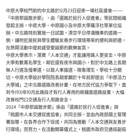
中原大學校門前的中北路於12月23日迎來一場社區盛會——
「中原耶誕散步節」，由「還路於民行人促進會」等民間組織
發起主辦，中原大學、中原國小及中原大學羅浮社等單位協
辦。中北路特別實施一日試圍，清空平日停滿機車的道路一
側，讓附近居民與學生體驗友善步行環境帶來的便利與舒適，
在熱鬧活動中提前感受聖誕節的歡樂氣氛。
中原大學表示，落實「人本交通」才能讓用路人更安全，中原
大學有數萬名學生，鄰近還有夜市與國小，對於中北路上長期
無人行道及慢車道，以致人車搶道、險象環生，學校十分關
切。中原大學設計學院院長趙家麟於十年前即提出「中原活力
大學城」之中北路道路改善計畫，在地方民代協力爭取下，直
到今(113)年10月此路段才有行人專用的綠鋪面道路設置，大幅
改善校門口交通及行人用路安全。
2024「中原耶誕散步節」係由「還路於民行人促進會」與
「桃園市人本交通促進協會」共同主辦，並由內政部國土管理
署指導，在各界合作下促成，共同為推動「人本交通與友善步
行環境」而努力。在活動開幕儀式上，桃園市政府交通局副局