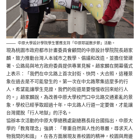
中原大學設計學院學生響應支持「中原耶誕散步節」活動。
現為桃園市政府都市計畫委員會顧問的中原設計學院院長趙家
麟，致力推動台灣人本城市之教學、倡議和改造，並擔任營建
署、公路局與地方政府委員提供專業見解。趙家麟在開幕儀式
上表示：「我們在中北路上首次封街、快閃、大合照，這種景
象在過去是不可能發生的。第一次在中北路聚集這麼多的行
人，希望能讓學生見證，我們的街道是要慢慢收回來給行人
的。」趙家麟說，為改善中原大學校門口中北路交通紊亂的景
象，學校已經爭取超過十年，中北路人行道一定要做，才能讓
台灣擺脫「行人地獄」的汙名。
協辦本次活動的中原大學總務處副總務長段台國指出，中原大
學的「教育理念」強調：「尊重自然與人性的尊嚴，尋求天人
物我間的和諧」，在各方面展現友善校園的精神，校園與周邊