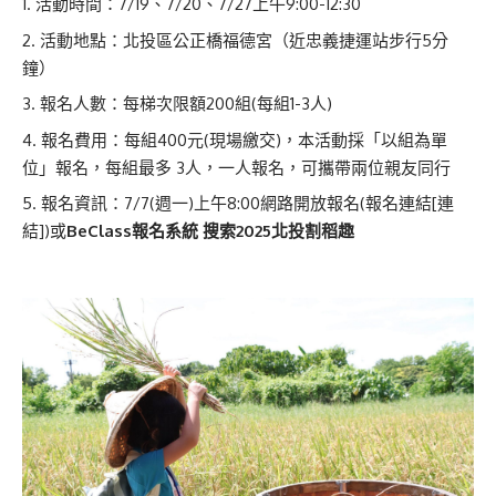
活動時間：7/19、7/20、7/27上午9:00-12:30
活動地點：北投區公正橋福德宮（近忠義捷運站步行5分
鐘）
報名人數：每梯次限額200組(每組1-3人)
報名費用：每組400元(現場繳交)，本活動採「以組為單
位」報名，每組最多 3人，一人報名，可攜帶兩位親友同行
報名資訊：7/7(週一)上午8:00網路開放報名(報名連結
[連
結]
)或
BeClass
報名系統 搜索2025北投割稻趣