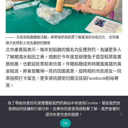
北投割稻趣體驗活動」將帶領參與民眾了解臺灣的水稻文化 也培養
親子民眾對土地及農耕的關懷
北市產業局表示，每年割稻趣的報名均反應熱烈，為讓更多人
了解關渡水稻田之美，規劃於今年度並辦理兔子造型稻草裝置
藝術展，也歡迎民眾前來欣賞。伴隨稻穗成熟時隨風搖擺的黃
金稻浪，將會是難得一見的田園風景，屆時相約市民朋友一同
來拍照打卡留念，更多資訊請密切關注該局Facebook粉絲專
頁。
為了帶給你更好的瀏覽體驗我們的網站中有使用Cookie，幫助我們改
善網站的結構和行銷分析。如果你同意使用請點擊了解，我們會權利
提供你更完善的服務！
關於我們
隱私權政策
聯絡我們
Ok
Copyright©MORE News