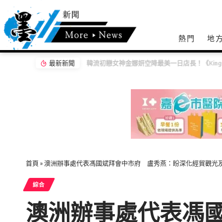
熱門
地
最新新聞
首頁
»
澳洲辦事處代表馮國斌拜會中市府 盧秀燕：盼深化經貿觀光
綜合
澳洲辦事處代表馮