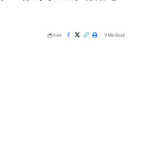
9 Min Read
Share