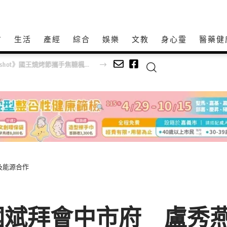
方
生活
產經
綜合
娛樂
文教
身心𩆜
醫藥健
韓流初戀女神金娜妍空降最美一日店長！《Kingshot》國王燒烤節攜手焦糖楓串燒、柒息地居酒屋端出國王級美味狂潮
及能源合作
國斌拜會中市府 盧秀