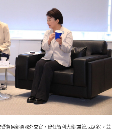
外交暨貿易部資深外交官，曾任智利大使(兼管厄瓜多)，並