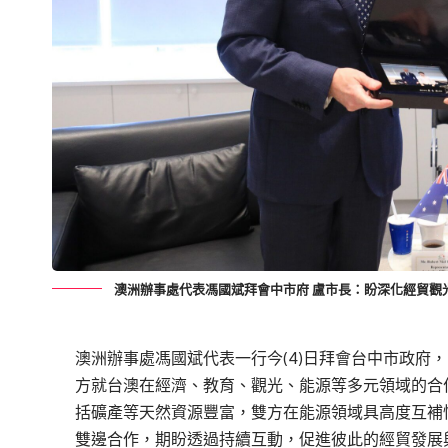
澳洲辦事處代表馮國斌拜會中市府 盧市長：盼深化經貿觀
澳洲辦事處馮國斌代表一行今(4)日拜會台中市政府
方就台澳在經濟、教育、觀光、能源等多元領域的合
括礦產等天然資源豐富，雙方在能源領域具高度互補
雙邊合作，期盼透過持續互動，促進彼此的經貿發展