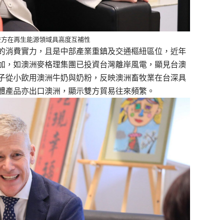
雙方在再生能源領域具高度互補性
的消費實力，且是中部產業重鎮及交通樞紐區位，近年
加，如澳洲麥格理集團已投資台灣離岸風電，顯見台澳
子從小飲用澳洲牛奶與奶粉，反映澳洲畜牧業在台深具
體產品亦出口澳洲，顯示雙方貿易往來頻繁。