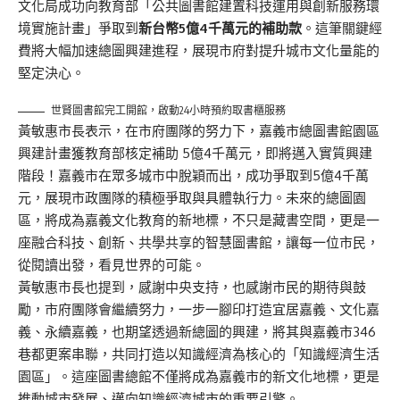
文化局成功向教育部「公共圖書館建置科技運用與創新服務環
境實施計畫」爭取到
新台幣5億4千萬元的補助款
。這筆關鍵經
費將大幅加速總圖興建進程，展現市府對提升城市文化量能的
堅定決心。
世賢圖書館完工開館，啟動24小時預約取書櫃服務
黃敏惠市長表示，在市府團隊的努力下，嘉義市總圖書館園區
興建計畫獲教育部核定補助 5億4千萬元，即將邁入實質興建
階段！嘉義市在眾多城市中脫穎而出，成功爭取到5億4千萬
元，展現市政團隊的積極爭取與具體執行力。未來的總圖園
區，將成為嘉義文化教育的新地標，不只是藏書空間，更是一
座融合科技、創新、共學共享的智慧圖書館，讓每一位市民，
從閱讀出發，看見世界的可能。
黃敏惠市長也提到，感謝中央支持，也感謝市民的期待與鼓
勵，市府團隊會繼續努力，一步一腳印打造宜居嘉義、文化嘉
義、永續嘉義，也期望透過新總圖的興建，將其與嘉義市346
巷都更案串聯，共同打造以知識經濟為核心的「知識經濟生活
園區」。這座圖書總館不僅將成為嘉義市的新文化地標，更是
推動城市發展、邁向知識經濟城市的重要引擎。