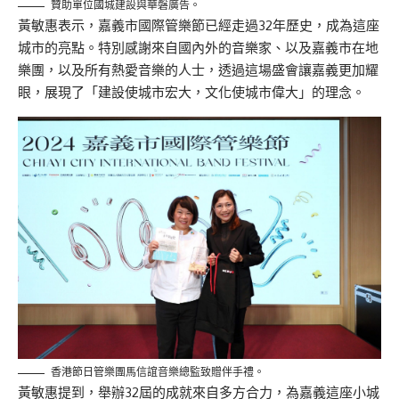
贊助單位國城建設與華磐廣告。
黃敏惠表示，嘉義市國際管樂節已經走過32年歷史，成為這座
城市的亮點。特別感謝來自國內外的音樂家、以及嘉義市在地
樂團，以及所有熱愛音樂的人士，透過這場盛會讓嘉義更加耀
眼，展現了「建設使城市宏大，文化使城市偉大」的理念。
香港節日管樂團馬信誼音樂總監致贈伴手禮。
黃敏惠提到，舉辦32屆的成就來自多方合力，為嘉義這座小城