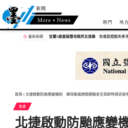
熱門
地
最新新聞
嘉義無人機競賽登場 73隊挑戰穿越賽與無人機
首頁
»
北捷啟動防颱應變機制 確保颱風期間運輸安全與即時資訊發
生活
北捷啟動防颱應變