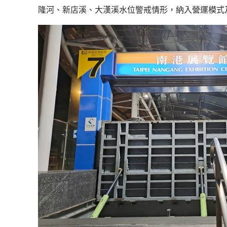
隆河、新店溪、大漢溪水位警戒情形，納入營運模式