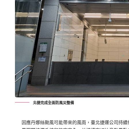
北捷完成全面防風災整備
因應丹娜絲颱風可能帶來的風雨，臺北捷運公司持續