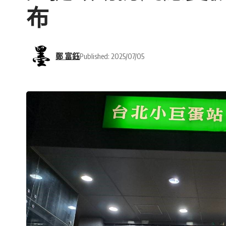
布
鄭 富鈺
Published: 2025/07/05