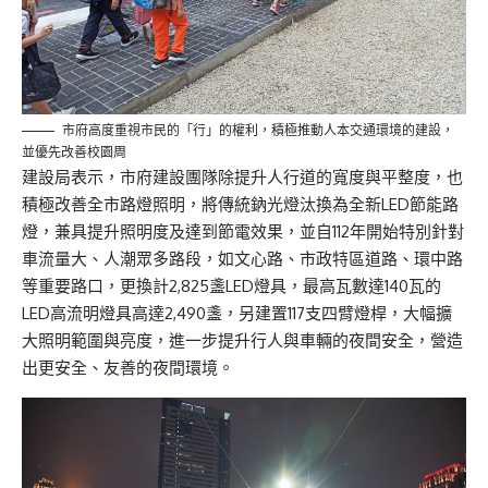
市府高度重視市民的「行」的權利，積極推動人本交通環境的建設，
並優先改善校園周
建設局表示，市府建設團隊除提升人行道的寬度與平整度，也
積極改善全市路燈照明，將傳統鈉光燈汰換為全新LED節能路
燈，兼具提升照明度及達到節電效果，並自112年開始特別針對
車流量大、人潮眾多路段，如文心路、市政特區道路、環中路
等重要路口，更換計2,825盞LED燈具，最高瓦數達140瓦的
LED高流明燈具高達2,490盞，另建置117支四臂燈桿，大幅擴
大照明範圍與亮度，進一步提升行人與車輛的夜間安全，營造
出更安全、友善的夜間環境。