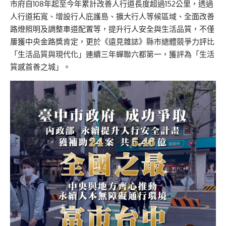
市府自108年起至今年累計改善人行道長度超過152公里，透過
人行道拓寬、增設行人庇護島、擴大行人等候區域、全面改善
路燈照明及調整車道配置等，提升行人安全與生活品質，不僅
屢獲中央金路獎肯定，更於《遠見雜誌》縣市總體競爭力評比
「生活品質與現代化」連續三年蟬聯六都第一，獲評為「生活
質感首善之城」。