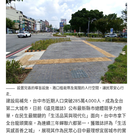
設置完善的導盲設施、路口植栽帶及寬闊的人行空間，讓民眾安心行
走_
建設局補充，台中市近期人口突破285萬4,000人，成為全台
第二大城市，日前《遠見雜誌》公布最新縣市總體競爭力榜
單，在民生最關鍵的「生活品質與現代化」面向，台中市拿下
全台龍頭寶座，為連續三年蟬聯六都第一，獲雜誌評為「生活
質感首善之城」，展現其作為民眾心目中最理想宜居城市的實