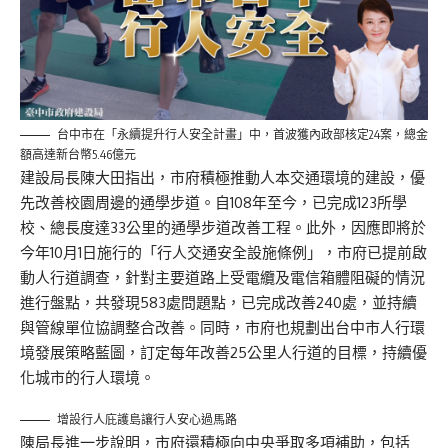
台中市在「永續提升行人安全計畫」中，首波獲內政部核定24案，總金
額高達新台幣5.46億元
建設局長陳大田指出，市府積極推動人本交通環境的建設，優
先改善校園周邊的通學步道。自108年至今，已完成123所學
校、總長度達33公里的通學步道改善工程。此外，因應即將於
今年10月1日施行的「行人交通安全設施條例」，市府已提前啟
動人行道調查，針對主要道路上受電纜及電信箱體阻礙的情況
進行盤點，共發現583處問題點，已完成改善240處，並持續
與管線單位協調整合改善。同時，市府也規劃出台中市人行環
境發展策略藍圖，訂定每年改善25公里人行道的目標，持續優
化城市的行人環境。
增設行人庇護島讓行人安心過馬路
陳局長進一步說明，市府還積極向中央爭取多項補助，包括