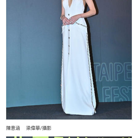
陳意涵 梁偉華/攝影