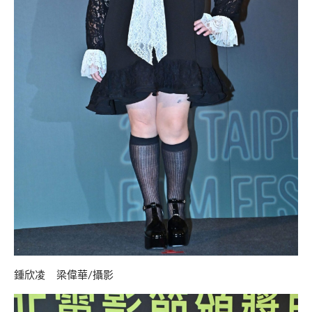
鍾欣凌 梁偉華/攝影