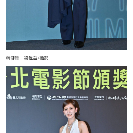
蔡健雅 梁偉華/攝影