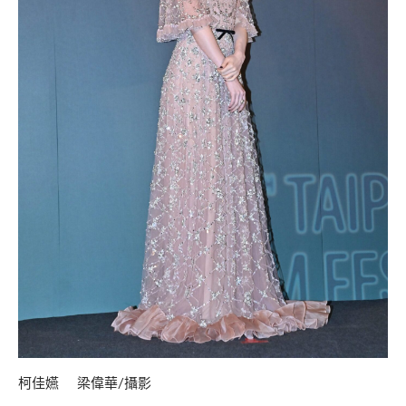
柯佳嬿 梁偉華/攝影