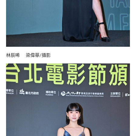
林辰唏 梁偉華/攝影