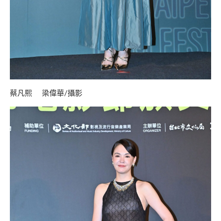
蔡凡熙 梁偉華/攝影