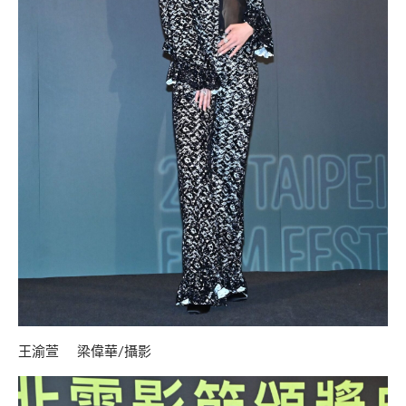
王渝萱 梁偉華/攝影