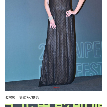
張榕容 梁偉華/攝影