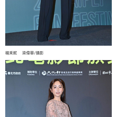
楊釆妮 梁偉華/攝影