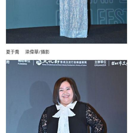
夏于喬 梁偉華/攝影