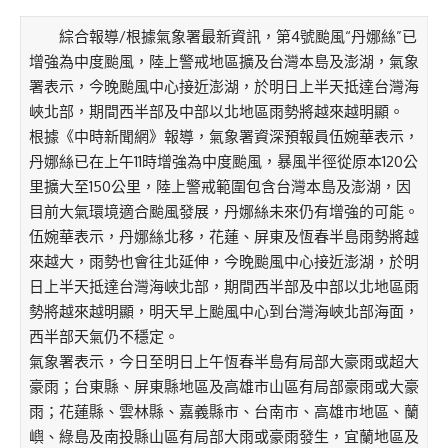
綜合報導/根據氣象署最新資訊，第4號颱風“丹娜絲”已
增強為中度颱風，陸上警戒地區擴及台灣本島及澎湖，氣象
署表示，今晚颱風中心接近澎湖，於明日上半天抵達台灣海
峽北部，期間西半部及中部以北地區雨勢將越來越明顯。
根據《中時新聞網》報導，氣象署資深預報員伍婉華表示，
丹娜絲已在上午11時增強為中度颱風，暴風半徑從原本120公
里擴大至150公里，陸上警戒範圍包含台灣本島及澎湖，因
目前大氣環境適合颱風發展，丹娜絲未來仍有增強的可能。
伍婉華表示，丹娜絲北移，花蓮、屏東及恆春半島雨勢將越
來越大，雨勢也會往北延伸，今晚颱風中心接近澎湖，於明
日上半天抵達台灣海峽北部，期間西半部及中部以北地區雨
勢將越來越明顯，明天早上颱風中心到台灣海峽北部海面，
西半部天氣仍不穩定。
氣象署表示，今日至明日上午恆春半島有局部大豪雨或超大
豪雨；台東縣、屏東縣地區及高雄市山區有局部豪雨或大豪
雨；花蓮縣、雲林縣、嘉義縣市、台南市、高雄市地區、蘭
嶼、綠島及南投縣山區有局部大雨或豪雨發生，宜蘭地區及