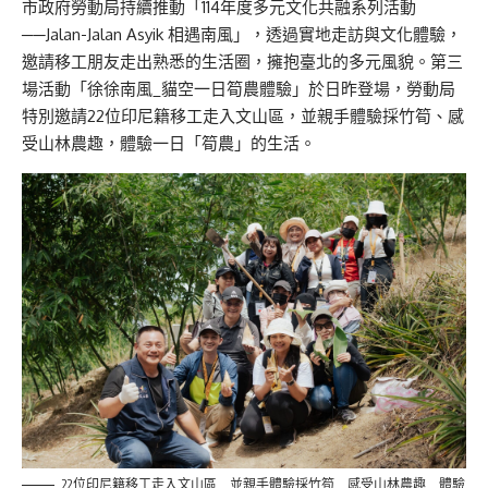
市政府勞動局持續推動「114年度多元文化共融系列活動
──Jalan-Jalan Asyik 相遇南風」，透過實地走訪與文化體驗，
邀請移工朋友走出熟悉的生活圈，擁抱臺北的多元風貌。第三
場活動「徐徐南風_貓空一日筍農體驗」於日昨登場，勞動局
特別邀請22位印尼籍移工走入文山區，並親手體驗採竹筍、感
受山林農趣，體驗一日「筍農」的生活。
22位印尼籍移工走入文山區 並親手體驗採竹筍 感受山林農趣 體驗