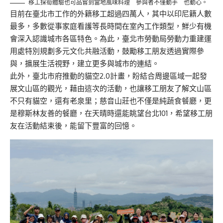
移工採筍體驗也可品嘗到當地風味料理 參與者不僅動手 也動心。
目前在臺北市工作的外籍移工超過四萬人，其中以印尼籍人數
最多，多數從事家庭看護等長時間在室內工作類型，鮮少有機
會深入認識城市各區特色。為此，臺北市勞動局勞動力重建運
用處特別規劃多元文化共融活動，鼓勵移工朋友透過實際參
與，擴展生活視野，建立更多與城市的連結。
此外，臺北市府推動的貓空2.0計畫，盼結合周邊區域一起發
展文山區的觀光，藉由這次的活動，也讓移工朋友了解文山區
不只有貓空，還有老泉里；慈音山莊也不僅是純蔬食餐廳，更
是穆斯林友善的餐廳，在天晴時還能眺望台北101，希望移工朋
友在活動結束後，能留下豐富的回憶。