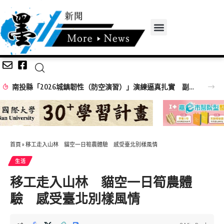
南投縣「2026城鎮韌性（防空演習）」演練逼真扎實 副縣長王瑞德呼籲民眾落實疏散避難訓練保平安
首頁
»
移工走入山林 貓空一日筍農體驗 感受臺北別樣風情
生活
移工走入山林 貓空一日筍農體
驗 感受臺北別樣風情