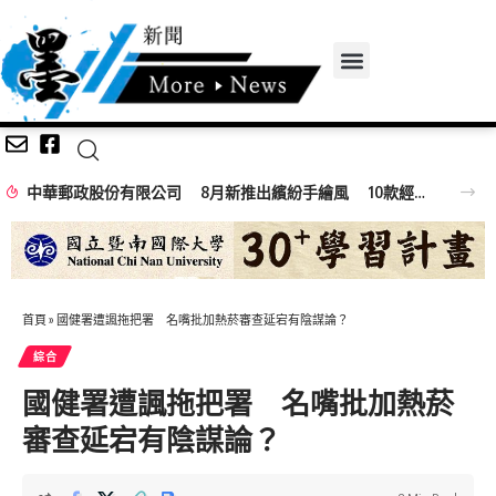
中華郵政股份有限公司 8月新推出繽紛手繪風 10款經典夜市小吃郵票
首頁
»
國健署遭諷拖把署 名嘴批加熱菸審查延宕有陰謀論？
綜合
國健署遭諷拖把署 名嘴批加熱菸
審查延宕有陰謀論？