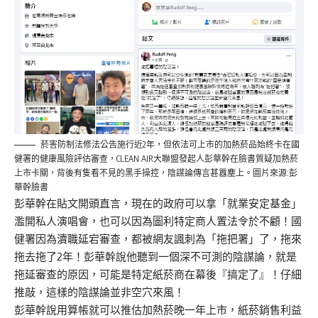
菸害防制法修法公告施行近2年，但依法可上市的加熱菸品始終卡在國
健署的健康風險評估審查，CLEAN AIR大聯盟發起人彭華幹在臉書質疑加熱菸
上市卡關，背後有隻看不見的黑手操控，陰謀論傳言甚囂塵上。圖片來源:彭
華幹臉書
彭華幹在貼文開頭直言，現在的政府可以拿「就業安定基金」
濫開私人演唱會，也可以因為圖利特定商人置法令於不顧！國
健署因為瀆職延宕審查，都被網友諷刺為「拖把署」了，拖來
拖去拖了2年！彭華幹說他聽到一個深不可測的陰謀論，就是
拖延審查的原因，可能是特定紙菸商在幕後『搞定了』！仔細
推敲，這樣的陰謀論並非空穴來風！
彭華幹說用算帳就可以推估加熱菸晚一年上市，紙菸銷售利益