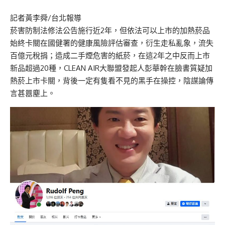
記者黃李舜/台北報導
菸害防制法修法公告施行近2年，但依法可以上市的加熱菸品
始終卡關在國健署的健康風險評估審查，衍生走私亂象，流失
百億元稅捐；造成二手煙危害的紙菸，在這2年之中反而上市
新品超過20種，CLEAN AIR大聯盟發起人彭華幹在臉書質疑加
熱菸上市卡關，背後一定有隻看不見的黑手在操控，陰謀論傳
言甚囂塵上。