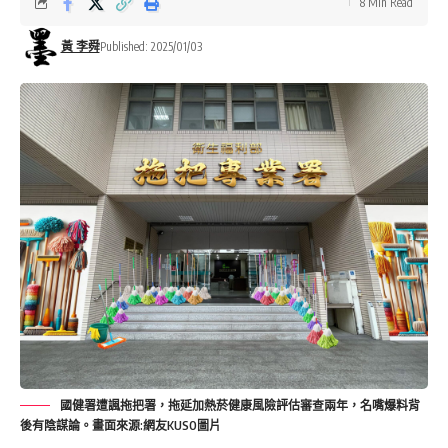
8 Min Read
黃 李舜
Published: 2025/01/03
國健署遭諷拖把署，拖延加熱菸健康風險評估審查兩年，名嘴爆料背
後有陰謀論。畫面來源:網友KUSO圖片