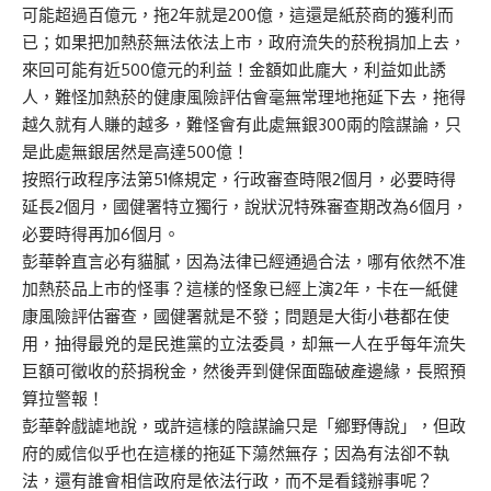
可能超過百億元，拖2年就是200億，這還是紙菸商的獲利而
已；如果把加熱菸無法依法上市，政府流失的菸稅捐加上去，
來回可能有近500億元的利益！金額如此龐大，利益如此誘
人，難怪加熱菸的健康風險評估會毫無常理地拖延下去，拖得
越久就有人賺的越多，難怪會有此處無銀300兩的陰謀論，只
是此處無銀居然是高達500億！
按照行政程序法第51條規定，行政審查時限2個月，必要時得
延長2個月，國健署特立獨行，說狀況特殊審查期改為6個月，
必要時得再加6個月。
彭華幹直言必有貓膩，因為法律已經通過合法，哪有依然不准
加熱菸品上市的怪事？這樣的怪象已經上演2年，卡在一紙健
康風險評估審查，國健署就是不發；問題是大街小巷都在使
用，抽得最兇的是民進黨的立法委員，却無一人在乎每年流失
巨額可徵收的菸捐稅金，然後弄到健保面臨破產邊緣，長照預
算拉警報！
彭華幹戲謔地說，或許這樣的陰謀論只是「鄉野傳說」，但政
府的威信似乎也在這樣的拖延下蕩然無存；因為有法卻不執
法，還有誰會相信政府是依法行政，而不是看錢辦事呢？