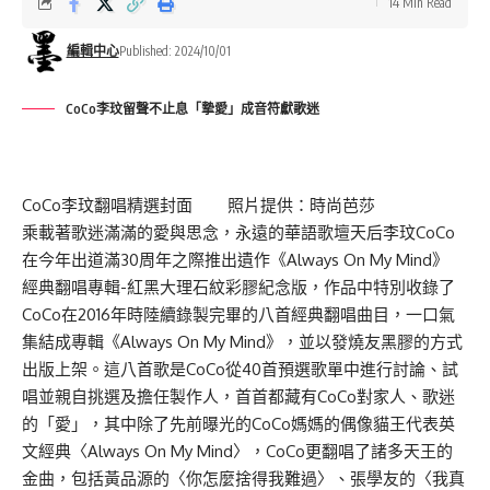
14 Min Read
編輯中心
Published: 2024/10/01
CoCo李玟留聲不止息「摯愛」成音符獻歌迷
CoCo李玟翻唱精選封面 照片提供：時尚芭莎
乘載著歌迷滿滿的愛與思念，永遠的華語歌壇天后李玟CoCo
在今年出道滿30周年之際推出遺作《Always On My Mind》
經典翻唱專輯-紅黑大理石紋彩膠紀念版，作品中特別收錄了
CoCo在2016年時陸續錄製完畢的八首經典翻唱曲目，一口氣
集結成專輯《Always On My Mind》，並以發燒友黑膠的方式
出版上架。這八首歌是CoCo從40首預選歌單中進行討論、試
唱並親自挑選及擔任製作人，首首都藏有CoCo對家人、歌迷
的「愛」，其中除了先前曝光的CoCo媽媽的偶像貓王代表英
文經典〈Always On My Mind〉，CoCo更翻唱了諸多天王的
金曲，包括黃品源的〈你怎麼捨得我難過〉、張學友的〈我真