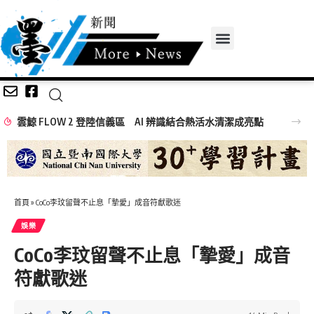
雲鯨 FLOW 2 登陸信義區 AI 辨識結合熱活水清潔成亮點
首頁
»
CoCo李玟留聲不止息「摯愛」成音符獻歌迷
娛樂
CoCo李玟留聲不止息「摯愛」成音
符獻歌迷