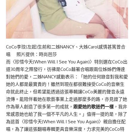
CoCo李玟(左起)生前和二姊NANCY、大姊Carol感情甚篤曾合
唱 照片提供：時尚芭莎
而〈珍惜今天(When Will I See You Again)〉特別選在CoCo出
道30周年之際發行，彷彿是CoCo藉著合唱跟兩位姊姊們傳達
對她們的愛，二姊NANCY感動表示：「她的任何錄音對我和愛
她的人都是最寶貴的！雖然到現在都很難接受CoCo的音樂生
命就此終止，但希望能透過這張專輯讓CoCo美麗的聲音永遠
流傳。能陪伴着她在歌藝事業上走過那麼多的路，亦見證了她
作為華人創造了很多第一的成就，
跟愛她的歌迷們一樣
，我非
常感恩她也給了我一個不平凡的人生。」值得一提的是，除了
為這首〈珍惜今天(When Will I See You Again)〉親自擔任配
唱，為了讓這張翻唱專輯更具音樂深度，力求完美的CoCo特