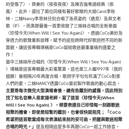
的受傷了〉、齊秦的〈夜夜夜夜〉及陳百強粵語經典〈疾
風〉，此外，還拉了兩位同樣有著好歌喉的大姐Carol李秋
林、二姊Nancy李思林分別合唱了孫燕姿的〈遇見〉及英文老
歌〈IF〉，而黑膠最後一首更收錄了三姊妹合唱的全新單曲
〈珍惜今天(When Will I See You Again)〉，透過CoCo美妙及
穿透力的歌聲重新詮釋，賦予的這些跨時代好歌迥然不同的新
面貌，讓這張專輯堪稱是CoCo留給歌迷最重量級的遺愛之
作！
當中三姊妹所合唱的〈珍惜今天(When Will I See You Again)
〉堪稱是這張專輯最大彩蛋驚喜，這也是三人繼1997年〈我的
翅膀〉後相隔20年再度合唱，歌詞字字句句充滿了CoCo對家
人們的愛，二姊NANCY透露CoCo當初製作歌曲的動心起念，
主要是每次做完大型演唱會後，總有些離別的感傷，因此特別
找了
知名音樂人易家揚老師，寫了這首〈珍惜今天(When
Will I See You Again) 〉
，想要表達自己珍惜每一刻跟歌迷
相聚的機會，即使是短暫的離別，也會很快就相見；「CoCo
希望把這首歌當成每次表演結束前的安可曲，把握與歌迷相聚
合唱的時光。」
提及相隔這麼多年再跟CoCo一起工作錄音，