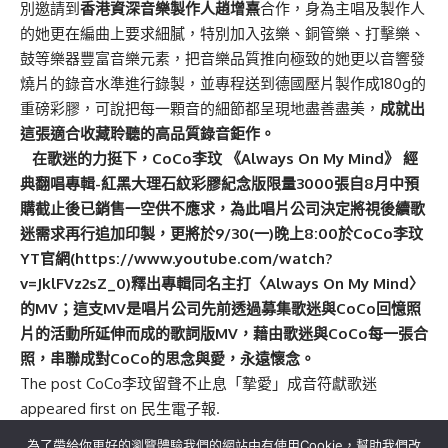
別邀請到
香港資深音樂製作人趙增熹
合作，身為主唱及製作人
的她更在編曲上要求細膩，特別加入弦樂、銅管樂、打擊樂、
鼓等樂器豐富音樂元素，把音樂品質推向極致的她更以音響發
燒片的錄音水準進行錄製，並專程送到德國壓片製作成180g的
重磅彩膠，可說把每一顆音的細節都呈現地盡善盡美，
成就出
這張適合收藏聆聽的高品質錄音鉅作。
在歌迷的力挺下，CoCo李玟 《Always On My Mind》 經
典翻唱專輯-紅黑大理石紋彩膠紀念版限量3000張自8月中預
購截止後已銷售一空供不應求，為此唱片公司決定將視後續歌
迷需求再行追加印製，更將於9/30(一)晚上8:00於CoCo李玟
YT官網(https://www.youtube.com/watch?
v=JklFVz2sZ_0)釋出專輯同名主打〈Always On My Mind〉
的MV；這支MV是唱片公司先前透過募集歌迷與CoCo回憶照
片的活動所延伸而成的歌詞版MV，藉由歌迷與CoCo每一張合
照，串聯成對CoCo的思念與愛，永遠懷念。
The post
CoCo李玟留聲不止息「摯愛」成音符獻歌迷
appeared first on
民生電子報
.
為了帶給你更好的瀏覽體驗我們的網站中有使用Cookie，幫助我們改