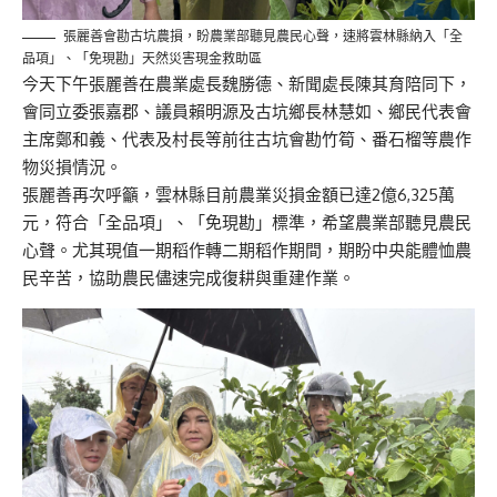
張麗善會勘古坑農損，盼農業部聽見農民心聲，速將雲林縣納入「全
品項」、「免現勘」天然災害現金救助區
今天下午張麗善在農業處長魏勝德、新聞處長陳其育陪同下，
會同立委張嘉郡、議員賴明源及古坑鄉長林慧如、鄉民代表會
主席鄭和義、代表及村長等前往古坑會勘竹筍、番石榴等農作
物災損情況。
張麗善再次呼籲，雲林縣目前農業災損金額已達2億6,325萬
元，符合「全品項」、「免現勘」標準，希望農業部聽見農民
心聲。尤其現值一期稻作轉二期稻作期間，期盼中央能體恤農
民辛苦，協助農民儘速完成復耕與重建作業。