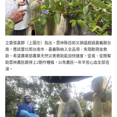
立委張嘉郡（上圖左）指出，雲林縣目前災損遠超過嘉義跟台
南，應該要比照台南市、嘉義縣納入全品項、免現勘現金救
助，希望農業部農業天然災害救助能加快速度，從寬、從簡幫
助雲林農民跟得上2期作種植，以免農民一年辛苦心血全部泡
湯。