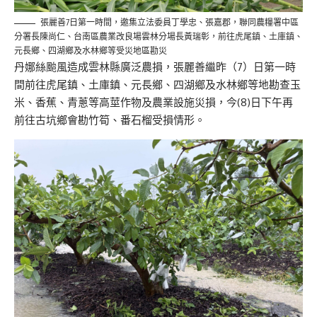
張麗善7日第一時間，邀集立法委員丁學忠、張嘉郡，聯同農糧署中區
分署長陳尚仁、台南區農業改良場雲林分場長黃瑞彰，前往虎尾鎮、土庫鎮、
元長鄉、四湖鄉及水林鄉等受災地區勘災
丹娜絲颱風造成雲林縣廣泛農損，張麗善繼昨（7）日第一時
間前往虎尾鎮、土庫鎮、元長鄉、四湖鄉及水林鄉等地勘查玉
米、香蕉、青蔥等高莖作物及農業設施災損，今(8)日下午再
前往古坑鄉會勘竹筍、番石榴受損情形。