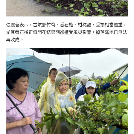
張麗善表示，古坑鄉竹筍、番石榴、柑橘類，受損相當嚴重，
尤其番石榴正值開花結果期卻遭受風災影響，掉落滿地已無法
再收成。