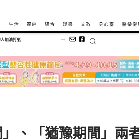
方
生活
產經
綜合
娛樂
文教
身心𩆜
醫藥健
加油打氣
間」、「猶豫期間」兩