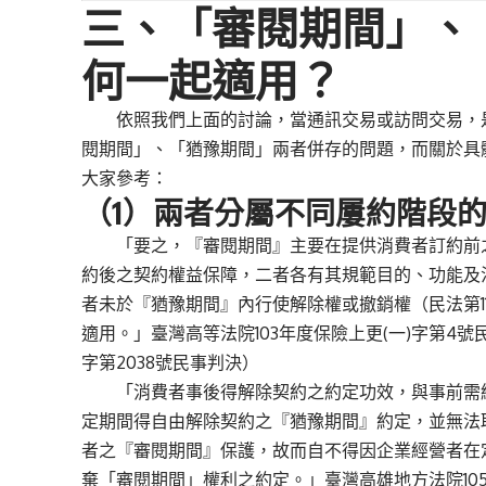
三、「審閱期間」、
何一起適用？
依照我們上面的討論，當通訊交易或訪問交易，是
閱期間」、「猶豫期間」兩者併存的問題，而關於具
大家參考：
（1）兩者分屬不同屢約階段
「要之，『審閱期間』主要在提供消費者訂約前之
約後之契約權益保障，二者各有其規範目的、功能及
者未於『猶豫期間』內行使解除權或撤銷權（民法第114
適用。」
臺灣高等法院103年度保險上更(一)字第4號
字第2038號民事判決
）
「消費者事後得解除契約之約定功效，與事前需給
定期間得自由解除契約之『猶豫期間』約定，並無法取代
者之『審閱期間』保護，故而自不得因企業經營者在
棄「審閱期間」權利之約定。」
臺灣高雄地方法院10