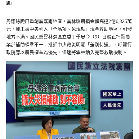
遇」
丹娜絲颱風重創雲嘉南地區，雲林縣農損金額高達2億6,325萬
元，卻未被中央列入「全品項、免現勘」現金救助地區，引發
地方不滿。國民黨雲林選區立委丁學忠今（9）日嚴正抨擊農
業部補助標準不一，批評中央救災明顯「差別待遇」，呼籲行
政院應以農民權益為優先，儘速將雲林納入完整救助機制。