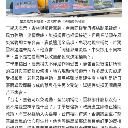
丁學忠為雲林請命，忠嗆中央「別看顏色發錢」
丁學忠表示，雲林與鄰近嘉義、台南同樣受丹娜絲颱風肆虐，
風力強勁，災情嚴峻，災損規模也相當接近，但農業部卻在風
災當晚即宣布台南、嘉義適用全品項、免現勘現金補助，唯獨
雲林遲遲未納入。他直言：「同樣都是災區，中央卻用不同標
準，豈不是在看縣市執政黨顏色來決定補助？」
丁學忠指出，農業損失不僅是作物受害，更包含災後復耕所需
的器具與基礎建設修復，地方現勘情形顯示，許多農舍與設施
受損嚴重，若無及時補助，農民將難以重建生產。特別是近日
豪雨導致即將收成的蔥與花生再次受創，延遲性災損更讓農民
苦不堪言。
「台南、嘉義可以免現勘、全品項補助，雲林卻什麼都沒有，
這不是雙重標準是什麼？」丁學忠強調，政府應立即修正補助
政策，將雲林縣納入與嘉義、台南相同待遇，否則將嚴重打擊
基層農民的信心與生計。他也呼籲農業部延長目前訂定的農損