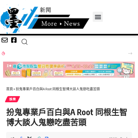
百年歷史建築「西螺街長宿舍」轉身「西螺客町文化館」8/8啟用 首展解密日治至今政治變遷史
首頁
»
扮鬼專業戶百白與A Root 同根生智博大談人鬼戀吃盡苦頭
娛樂
扮鬼專業戶百白與A Root 同根生智
博大談人鬼戀吃盡苦頭