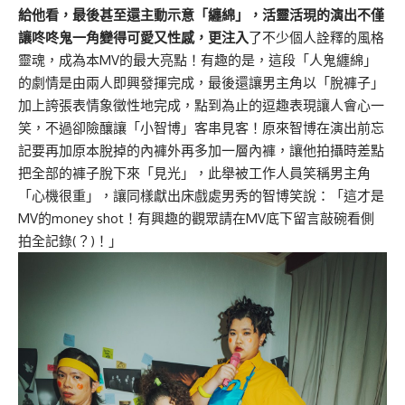
給他看，最後甚至還主動示意「纏綿」，活靈活現的演出不僅
讓咚咚鬼一角變得可愛又性感，更注入
了不少個人詮釋的風格
靈魂，成為本MV的最大亮點！有趣的是，這段「人鬼纏綿」
的劇情是由兩人即興發揮完成，最後還讓男主角以「脫褲子」
加上誇張表情象徵性地完成，點到為止的逗趣表現讓人會心一
笑，不過卻險釀讓「小智博」客串見客！原來智博在演出前忘
記要再加原本脫掉的內褲外再多加一層內褲，讓他拍攝時差點
把全部的褲子脫下來「見光」，此舉被工作人員笑稱男主角
「心機很重」，讓同樣獻出床戲處男秀的智博笑說：「這才是
MV的money shot！有興趣的觀眾請在MV底下留言敲碗看側
拍全記錄(？)！」