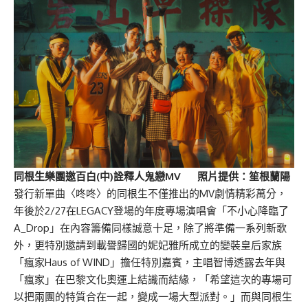
同根生樂團邀百白(中)詮釋人鬼戀MV 照片提供：笙根蘭陽
發行新單曲〈咚咚〉的同根生不僅推出的MV劇情精彩萬分，
年後於2/27在LEGACY登場的年度專場演唱會「不小心降臨了
A_Drop」在內容籌備同樣誠意十足，除了將準備一系列新歌
外，更特別邀請到載譽歸國的妮妃雅所成立的變裝皇后家族
「瘋家Haus of WIND」擔任特別嘉賓，主唱智博透露去年與
「瘋家」在巴黎文化奧運上結識而結緣，「希望這次的專場可
以把兩團的特質合在一起，變成一場大型派對。」而與同根生