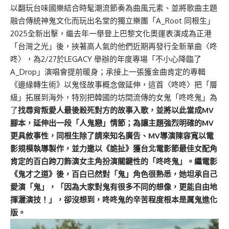
以翻玩台味國樂結合時髦潮流節奏為曲風元素、並將歌曲主題
融合傳統神鬼文化而玩出名堂的獨立樂團「A_Root 同根生」
2025全新出擊，繼去年一舉登上巴黎文化奧運表演成為正港
「台灣之光」後，挾著高人氣的他們近期再發行全新單曲〈咚
咚〉，為2/27於LEGACY 舉辦的年度專場「不小心降臨了
A_Drop」演唱會提前暖身；承接上一張獲金曲肯定的專輯
《邊緣轉生術》以鬼怪故事概念做延伸，這首〈咚咚〉把「層
級」拓展到海外，特別把韓國的坊間流傳的女鬼「咚咚鬼」為
了
找尋背叛愛人最後殺死對方的故事入歌，並將以此當成MV
腳本，延伸出一段「人鬼戀」情節；為讓主題強烈明確的MV
更具敘事性，同根生除了請來知名廣告、MV導演陳容寬以電
影規模執導製作，並力邀以《詭扯》獲台北電影節最佳女配角
肯定的百白跨刀飾演女主角扮演關鍵性的「咚咚鬼」。繼電影
《鬼才之道》後，百白已然對「鬼」角色很熟悉，她坦承自己
愛演「鬼」，「因為大家對鬼有很多不同的想像，更能自由地
揮灑演技！」，卻沒想到，咚咚鬼的辛苦程度根本是厲鬼進化
版。