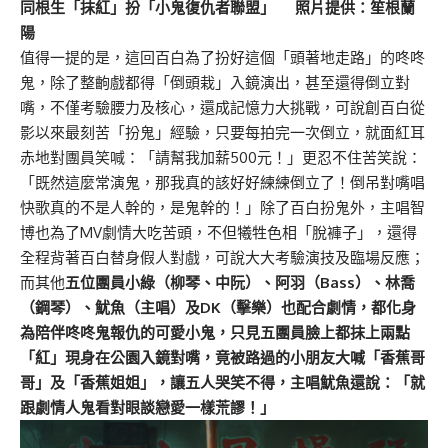
同根生「抹紅」扮「小鬼復仇者聯盟」 照片提供：笙根蘭
陽
值得一提的是，這回百白為了扮好這個「頭著地走路」的咚咚
鬼，除了整齣戲都得「倒頭栽」入鏡演出，甚至還得倒立對
嘴，不僅考驗腰力及核心，還成記憶力大挑戰，可說創百白從
影以來最刻苦「扮鬼」經驗，只要每拍完一次倒立，就面紅耳
赤地對團員笑喊：「請幫我加薪500元！」更忍不住苦笑說：
「既然這麼常演鬼，那我真的該好好練練倒立了！倒吊對嘴唱
快歌真的不是人幹的，是鬼幹的！」除了百白扮鬼外，主唱智
博也為了MV劇情大吃苦頭，不但犧牲色相「脫褲子」，還得
全程背著百白替身假人對戲，可說大大考驗演技及臨場反應；
而其他
五位團員小綠（柳琴、中阮）、阿羽（Bass）、林喬
（鋼琴）、魷魚（主唱）及DK（擊樂）也配合劇情，都化身
為陪伴咚咚鬼報仇的可愛小鬼，只見五團員臉上都抹上兩點
「紅」現身在公園入鏡對嘴，竟被路過的小朋友大喊「香蕉哥
哥」及「香蕉姐姐」，讓五人哭笑不得，主唱魷魚還說：「就
跟劇情人鬼看對眼談戀愛一樣荒謬！」