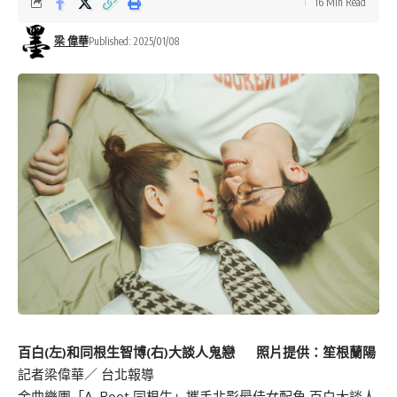
16 Min Read
梁 偉華
Published: 2025/01/08
百白(左)和同根生智博(右)大談人鬼戀 照片提供：笙根蘭陽
記者梁偉華／ 台北報導
金曲樂團「A_Root 同根生」攜手北影最佳女配角 百白大談人