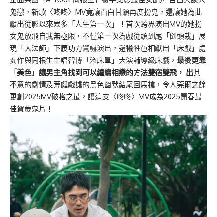
鬼戀，新歌〈咚咚〉MV竟讓百白甘願再度扮鬼，還讓她為此
獻出從影以來眾多「人生第一次」！首次跨界演出MV的她扮
女鬼放飛自我無極限，不僅第一次為戲從頭到尾「倒頭栽」展
現「大法師」下腰功力驚嚇演出，還犧牲色相獻出「床戲」處
女作與同根生主唱智博「滾床單」大演輔導級床戲，
最後更靠
「美色」讓男主角找到可以繼續相戀的方法雙宿雙飛， 出
其
不意的劇情及荒誕戲謔的黑色幽默結尾回馬槍，令人莞爾之餘
更創2025MV破格之最，讓這支〈咚咚〉MV成為2025開春最
佳賀歲鬼片！