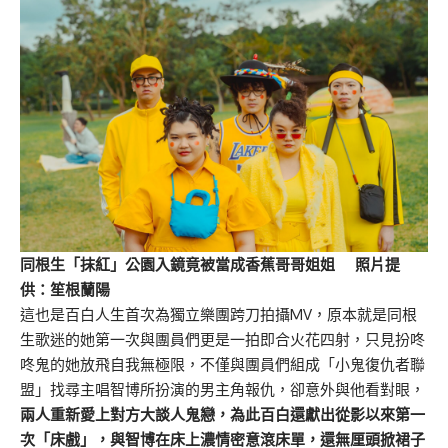
同根生「抹紅」公園入鏡竟被當成香蕉哥哥姐姐 照片提
供：笙根蘭陽
這也是百白人生首次為獨立樂團跨刀拍攝MV，原本就是同根
生歌迷的她第一次與團員們更是一拍即合火花四射，只見扮咚
咚鬼的她放飛自我無極限，不僅與團員們組成「小鬼復仇者聯
盟」找尋主唱智博所扮演的男主角報仇，卻意外與他看對眼，
兩人重新愛上對方大談人鬼戀，為此百白還獻出從影以來第一
次「床戲」，與智博在床上濃情密意滾床單，還無厘頭掀裙子