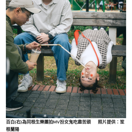
百白(右)為同根生樂團拍MV扮女鬼吃盡苦頭 照片提供：笙
根蘭陽