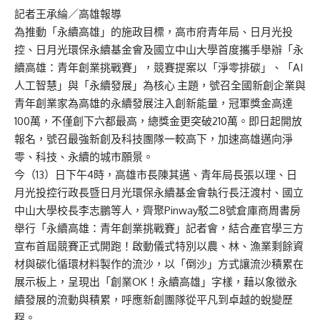
記者王承綸／高雄報導
為推動「永續高雄」的施政目標，高市府青年局、日月光投
控、日月光環保永續基金會及國立中山大學首度攜手舉辦「永
續高雄：青年創業挑戰賽」，競賽提案以「淨零排碳」、「AI
人工智慧」與「永續發展」為核心 主題，號召全國新創企業與
青年創業家為高雄的永續發展注入創新能量，冠軍獎金高達
100萬，不僅創下六都最高，總獎金更突破210萬。即日起開放
報名，號召最強新創及科技團隊一較高下，加速高雄邁向淨
零、科技、永續的城市願景。
今（13）日下午4時，高雄市長陳其邁、青年局長張以理、日
月光投控行政長暨日月光環保永續基金會執行長汪渡村、國立
中山大學校長李志鵬等人，齊聚Pinway駁二8號倉庫商周書房
舉行「永續高雄：青年創業挑戰賽」記者會，結合產官學三方
宣布首屆競賽正式開跑！啟動儀式特別以農、林、漁業剩餘資
材與碳化循環材料製作的流沙，以「倒沙」方式讓流沙積累在
展示板上，呈現出「創業OK！永續高雄」字樣，藉以象徵永
續發展的流動與積累，呼應新創團隊從平凡到卓越的蛻變歷
程。