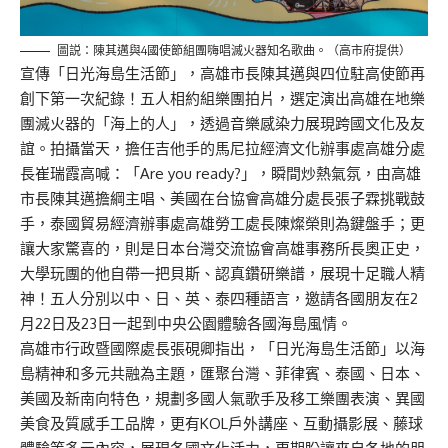
圖説：陳其邁與4國使節組團嗨唱滅火器知名歌曲。（高市府提供）
宣傳「日光海島生活節」，高雄市長陳其邁與四位駐高使節再
創下第一次紀錄！五人相約組樂團拍片，選定演出高雄在地樂
團滅火器的「海上的人」，透過音樂感染力展現跨國文化及友
誼。拍攝當天，擔任吉他手的馬尼拉經濟文化辦事處高雄分處
長崔瑞霞高喊：「Are you ready?」，瞬間炒熱氣氛，由高雄
市長陳其邁擔綱主唱、美國在台協會高雄分處長張子霖挑戰鼓
手，泰國貿易經濟辦事處高雄勞工處長陳燦榮則為鍵盤手；更
讓大家驚喜的，則是日本台灣交流協會高雄事務所長奧正史，
大學玩團的他自帶一把貝斯、認真鑽研樂譜，展現十足職人精
神！五人分別以中、日、英、泰四種語言，邀請各國朋友在2
月22日及23日一起到中央公園體驗各國海島風情。
高雄市行政暨國際處長張硯卿指出，「日光海島生活節」以海
島精神和多元共融為主題，匯聚台灣、菲律賓、泰國、日本、
美國及新南向特色，規劃多國人氣歌手及移工樂團表演、異國
美食及質感手工品牌，更有KOL戶外講座、互動攝影展、藤球