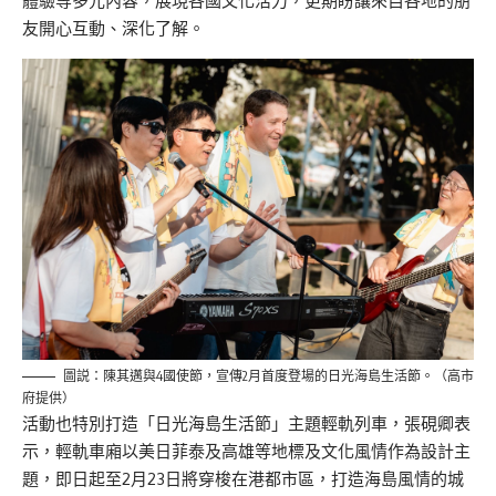
體驗等多元內容，展現各國文化活力，更期盼讓來自各地的朋
友開心互動、深化了解。
圖説：陳其邁與4國使節，宣傳2月首度登場的日光海島生活節。（高市
府提供）
活動也特別打造「日光海島生活節」主題輕軌列車，張硯卿表
示，輕軌車廂以美日菲泰及高雄等地標及文化風情作為設計主
題，即日起至2月23日將穿梭在港都市區，打造海島風情的城