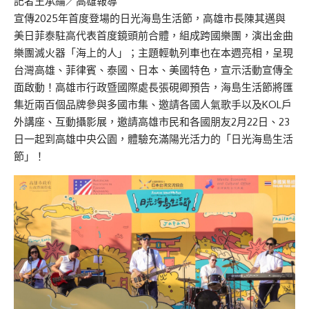
記者王承綸／高雄報導
宣傳2025年首度登場的日光海島生活節，高雄市長陳其邁與
美日菲泰駐高代表首度鏡頭前合體，組成跨國樂團，演出金曲
樂團滅火器「海上的人」；主題輕軌列車也在本週亮相，呈現
台灣高雄、菲律賓、泰國、日本、美國特色，宣示活動宣傳全
面啟動！高雄市行政暨國際處長張硯卿預告，海島生活節將匯
集近兩百個品牌參與多國市集、邀請各國人氣歌手以及KOL戶
外講座、互動攝影展，邀請高雄市民和各國朋友2月22日、23
日一起到高雄中央公園，體驗充滿陽光活力的「日光海島生活
節」！