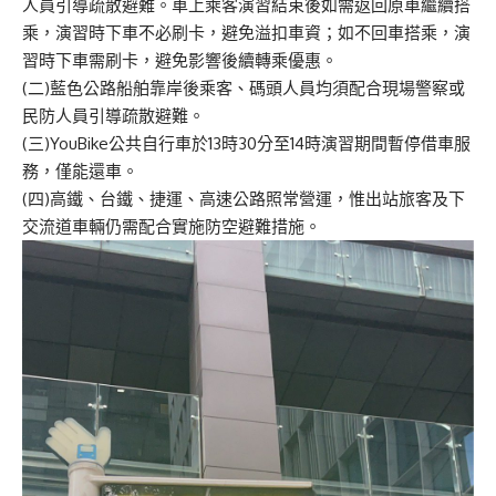
人員引導疏散避難。車上乘客演習結束後如需返回原車繼續搭
乘，演習時下車不必刷卡，避免溢扣車資；如不回車搭乘，演
習時下車需刷卡，避免影響後續轉乘優惠。
(二)藍色公路船舶靠岸後乘客、碼頭人員均須配合現場警察或
民防人員引導疏散避難。
(三)YouBike公共自行車於13時30分至14時演習期間暫停借車服
務，僅能還車。
(四)高鐵、台鐵、捷運、高速公路照常營運，惟出站旅客及下
交流道車輛仍需配合實施防空避難措施。