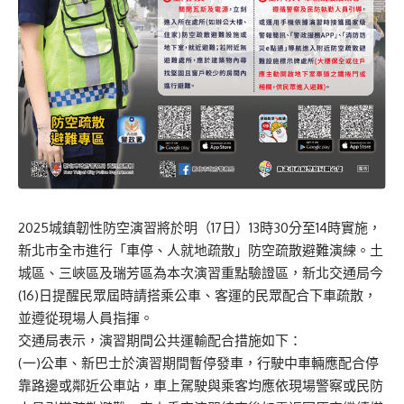
2025城鎮韌性防空演習將於明（17日）13時30分至14時實施，
新北市全市進行「車停、人就地疏散」防空疏散避難演練。土
城區、三峽區及瑞芳區為本次演習重點驗證區，新北交通局今
(16)日提醒民眾屆時請搭乘公車、客運的民眾配合下車疏散，
並遵從現場人員指揮。
交通局表示，演習期間公共運輸配合措施如下：
(一)公車、新巴士於演習期間暫停發車，行駛中車輛應配合停
靠路邊或鄰近公車站，車上駕駛與乘客均應依現場警察或民防