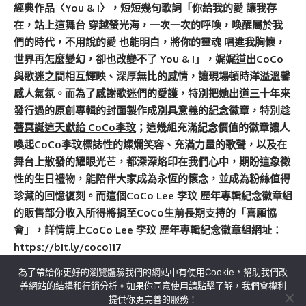
經典作品〈You & I〉，短短幾句歌詞「你給我的愛 讓我存
在，站上這舞台 穿越螢光海，一次一次的呼喚，喚醒屬於我
們的時代，不用說的愛 也能明白，將你的靈魂 唱進我胸懷，
世界再怎麼變幻，卻也改變不了 You & I」，娓娓道出CoCo
與歌迷之間相互輝映、深厚無比的感情，讓現場頓時洋溢溫馨
感人氣氛。
而為了感謝歌迷們的愛護，特別把她出道三十年來
發行過的原創專輯的封面製作成別具意義的紀念徽章，特別趁
著冥誕這天獻給 CoCo李玟
；這幾組充滿紀念價值的徽章讓人
喚起CoCo李玟標誌性的燦爛笑容、充滿力量的歌聲，以及在
舞台上散發的耀眼光芒，都深深烙印在我們心中，期盼這象徵
性的生日禮物，能陪伴大家成為永恆的懷念，並成為粉絲值得
珍藏的回憶復刻。而這個CoCo Lee 李玟 歷年專輯紀念徽章組
的販售部分收入所得將捐至CoCo生前長期支持的「喜願協
會」，詳情請上CoCo Lee 李玟 歷年專輯紀念徽章組網址：
https://bit.ly/coco117
為了帶給你更好的瀏覽體驗我們的網站中有使用Cookie，幫助我們改
善網站的結構和行銷分析。如果你同意使用請點擊了解，我們會權利
提供你更完善的服務！
關於我們
隱私權政策
聯絡我們