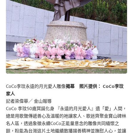
CoCo李玟永遠的月光愛人雕像
揭幕
照片提供： CoCo李玟
家人
記者梁偉華／ 金山報導
CoCo 李玟50歲冥誕化身 『永遠的月光愛人』遺「愛」人間，
總是用歌聲傳遞善心及溫暖的祂讓家人、歌迷齊聚金寶山碑林
名人區，透過象徵永續CoCo正能量意念的雕像共同緬懷之
餘，盼能為台灣這片土地繼續散播揚善精神並撫慰人心，並讓