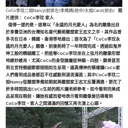
CoCo李玟二姐Nancy(前排左)李媽媽(前中)大姐Carol(前右)
照
片提供： CoCo李玟 家人
值得一提的是，這尊以「永遠的月光愛人」為名的雕像出自
於享譽亞洲的台灣知名當代藝術雕塑家王志文之手，其作品曾
多次在日本、韓國、香港等地展出；這次為了「CoCo李玟永
遠的月光愛人」雕像，前後耗時了一年時間完成，透過如鬼斧
神工般的精細雕工，把這尊CoCo李玟坐在上弦月的雕像形塑
地維妙維肖，尤其CoCo的身型臉龐從神韻、四肢、鎖骨甚至
到五官特徵細節都栩栩如生呈現，逼真傳神的模樣讓CoCo家
人們看到成品後都忍不住感動到淚流滿面；其中CoCo李玟二
姐Nancy從雕塑準備前期就與雕塑家王志文反覆溝通，更花了
許多時間挑出CoCo生前的照片讓老師參考，如今看到完美成
品呈現在眼前，讓她有感而發地表示看到雕像後彷彿看到
CoCo李玟，家人之間滿滿的回憶又再次湧上心頭。