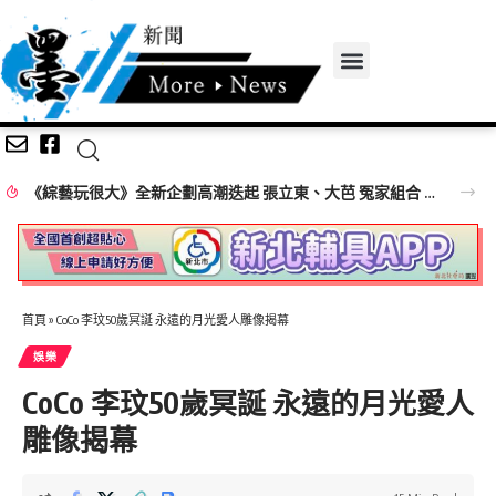
《綜藝玩很大》全新企劃高潮迭起 張立東、大芭 冤家組合 再創收視火花
首頁
»
CoCo 李玟50歲冥誕 永遠的月光愛人雕像揭幕
娛樂
CoCo 李玟50歲冥誕 永遠的月光愛人
雕像揭幕