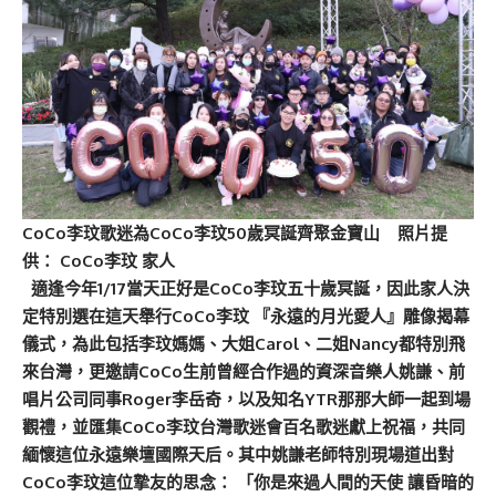
CoCo李玟歌迷為CoCo李玟50歲冥誕齊聚金寶山
照片提
供： CoCo李玟 家人
適逢今年1/17當天正好是CoCo李玟五十歲冥誕，因此家人決
定特別選在這天舉行CoCo李玟 『永遠的月光愛人』雕像揭幕
儀式，為此包括李玟媽媽、大姐Carol、二姐Nancy都特別飛
來台灣，更邀請CoCo生前曾經合作過的資深音樂人姚謙、前
唱片公司同事Roger李岳奇，以及知名YTR那那大師一起到場
觀禮，並匯集CoCo李玟台灣歌迷會百名歌迷獻上祝福，共同
緬懷這位永遠樂壇國際天后。其中姚謙老師特別現場道出對
CoCo李玟這位摯友的思念： 「你是來過人間的天使 讓昏暗的