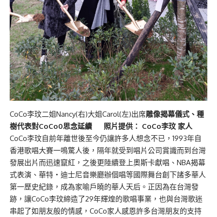
CoCo李玟二姐Nancy(右)大姐Carol(左)出席
雕像揭幕儀式、種
樹代表對CoCo0思念延續
照片提供： CoCo李玟 家人
CoCo李玟自前年離世後至今仍讓許多人想念不已，1993年自
香港歌唱大賽一鳴驚人後，隔年就受到唱片公司賞識而到台灣
發展出片而迅速竄紅，之後更陸續登上奧斯卡獻唱、NBA揭幕
式表演、華特‧迪士尼音樂廳辦個唱等國際舞台創下諸多華人
第一歷史紀錄，成為家喻戶曉的華人天后。正因為在台灣發
跡，讓CoCo李玟締造了29年輝煌的歌唱事業，也與台灣歌迷
串起了如朋友般的情感，CoCo家人感恩許多台灣朋友的支持