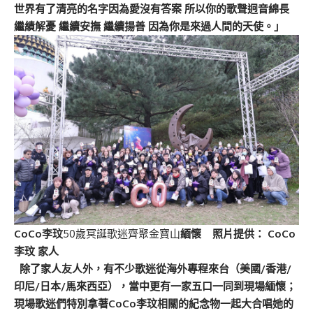
世界有了清亮的名字因為愛沒有答案 所以你的歌聲迥音綿長
繼績解憂 繼續安撫 繼續揚善 因為你是來過人間的天使。」
CoCo李玟
50歲冥誕歌迷齊聚金寶山
緬懷
照片提供： CoCo
李玟 家人
除了家人友人外，有不少歌迷從海外專程來台（美國/香港/
印尼/日本/馬來西亞），當中更有一家五口一同到現場緬懷；
現場歌迷們特別拿著CoCo李玟相關的紀念物一起大合唱她的