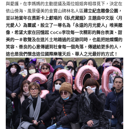
與愛護，在李媽媽的主動提議及兩位姐姐奔相尋覓下，決定在
依山傍海、風景優美的金寶山碑林名人區
建立紀念雕像公園，
並以祂當年在奧斯卡上獻唱的《臥虎藏龍》主題曲中文版〈月
光愛人〉為靈感，設立了一尊名為「永遠的月光愛人」唯美雕
像，希望大家在回憶起 CoCo李玟每一次精彩的舞台表演、甜
美的一＃歌聲及在這片土地踏過的足跡同時，也能把她燦爛的
笑容、善良的心意傳遞到社會每一個角落，傳遞給更多的人，
這也是我們懷念這位國際樂壇天后、華人之光最好的方式！