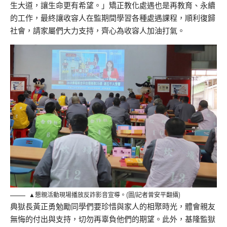
生大道，讓生命更有希望。」矯正教化處遇也是再教育、永續
的工作，最終讓收容人在監期間學習各種處遇課程，順利復歸
社會，請家屬們大力支持，齊心為收容人加油打氣。
▲懇親活動現場播放反詐影音宣導。(圖/記者曾安平翻攝)
典獄長黃正勇勉勵同學們要珍惜與家人的相聚時光，體會親友
無悔的付出與支持，切勿再辜負他們的期望。此外，基隆監獄