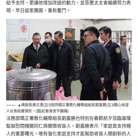
給予支持，更讓他增加改過的動力，並答應太太會繼續努力表
現，早日返家團圓，重新奮鬥。
▲典獄長黃正勇(左1)陪同矯正署教化輔導組組長劉嘉勝(左3)關心收容
人伙食給養情形。(圖/記者曾安平翻攝)
法務部矯正署教化輔導組長劉嘉勝也特別在春節前夕蒞臨基隆
監獄慰問機關同仁與關懷收容人。劉嘉勝表示「家庭是支持親
人的重要曙光，唯有強化家庭支持才能幫助收容人開創新的人