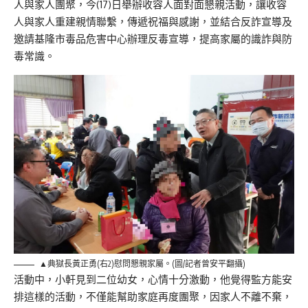
人與家人團聚，今(17)日舉辦收容人面對面懇親活動，讓收容
人與家人重建親情聯繫，傳遞祝福與感謝，並結合反詐宣導及
邀請基隆市毒品危害中心辦理反毒宣導，提高家屬的識詐與防
毒常識。
▲典獄長黃正勇(右2)慰問懇親家屬。(圖/記者曾安平翻攝)
活動中，小軒見到二位幼女，心情十分激動，他覺得監方能安
排這樣的活動，不僅能幫助家庭再度團聚，因家人不離不棄，