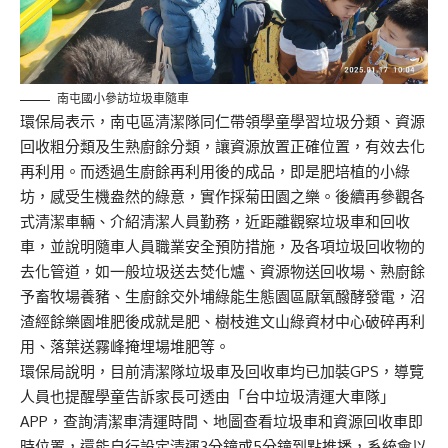
南屯國小參訪垃圾車隨車
環保局表示，南屯區清潔隊同仁帶領學童學習垃圾分類、資源
回收粗分類及生熟廚餘分類，讓資源放置正確位置，有效去化
再利用。而透過生廚餘再利用後的成品，即是肥培植的小綠
坊，感受生機盎然的綠意，實作採菊田園之樂。後續再參觀各
式清潔車輛、介紹清潔人員勤務，近距離觀察垃圾車和回收
車，並說明隨車人員職業安全預防措施，及各項垃圾回收物的
去化管道，如一般垃圾送去焚化爐、資源物送回收場、熟廚餘
予畜牧場養豬、生廚餘交外埔綠能生態園區厭氧醱酵發電，沼
渣經餘樂園堆肥後成就是肥、樹枝進文山綠資材中心破碎再利
用、落葉送霧峰掩埋場堆肥等。
環保局說明，目前清潔隊垃圾車及回收車均已加裝GPS，導覽
人員也提醒學童告訴家長可透由「台中垃圾清運大車隊」
APP，查詢清潔車清運時間、地圖查看垃圾車和資源回收車即
時位置，還能自行設定清運3分鐘或5分鐘到點推播，系統會以