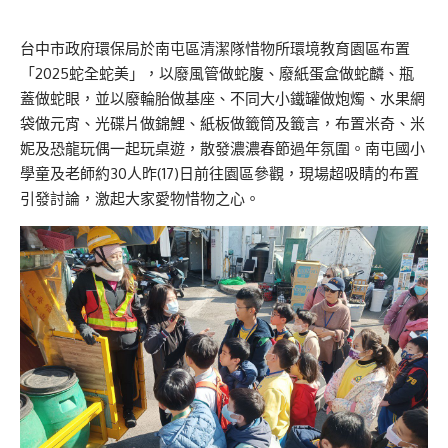
台中市政府環保局於南屯區清潔隊惜物所環境教育園區布置
「2025蛇全蛇美」，以廢風管做蛇腹、廢紙蛋盒做蛇麟、瓶
蓋做蛇眼，並以廢輪胎做基座、不同大小鐵罐做炮燭、水果網
袋做元宵、光碟片做錦鯉、紙板做籤筒及籤言，布置米奇、米
妮及恐龍玩偶一起玩桌遊，散發濃濃春節過年氛圍。南屯國小
學童及老師約30人昨(17)日前往園區參觀，現場超吸睛的布置
引發討論，激起大家愛物惜物之心。