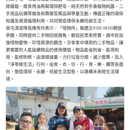
綠植栽、廢食用油再製環保肥皂、純天然到手香植物純露、二
手用品玩偶等做為有獎徵答獎品與學童互動，傳遞正確的環保
知識及資源循環利用，共同營造環保永續低碳生活。
南屯清潔隊長陳秀玲表示，「惜物所」每週五9:00-14:00開放
參觀，同時提供二手物回收展售，歡迎民眾來挖寶，請市民加
強惜物愛物、珍惜資源的觀念，分享家中堪用的二手物品，讓
更需要的人能延續物品的使用價值，物品能省則省、能用則
用、能修則修，由源頭減量，力行垃圾分類，減少廢棄。加入
「淨零綠生活」行列，由食、衣、住、行、育、樂、購等各面
向，營造環保、永續、低碳生活型態，以建構未來綠生活環
境。