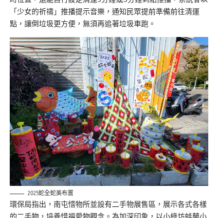
「少女的祈禱」推播提示音樂，通知民眾提前準備前往清運
點，讓倒垃圾更方便，無須再追著垃圾車跑。
2025蛇全蛇美布置
環保局指出，南屯惜物所並設有二手物展售區，展示各式各樣
的二手物，培養惜福愛物觀念。為加深印象，以小綠坊蚌蘭小