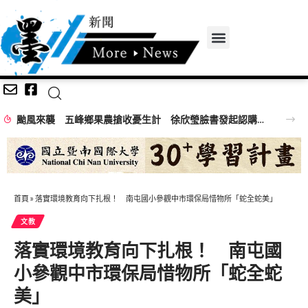
颱風來襲 五峰鄉果農搶收憂生計 徐欣瑩臉書發起認購水梨行動
首頁
»
落實環境教育向下扎根！ 南屯國小參觀中市環保局惜物所「蛇全蛇美」
文教
落實環境教育向下扎根！ 南屯國
小參觀中市環保局惜物所「蛇全蛇
美」