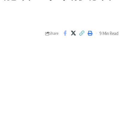
9 Min Read
Share