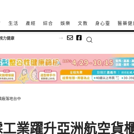
方
生活
產經
綜合
娛樂
文教
身心𩆜
醫藥健
視力健康
擴廠落地台中
霖工業躍升亞洲航空貨