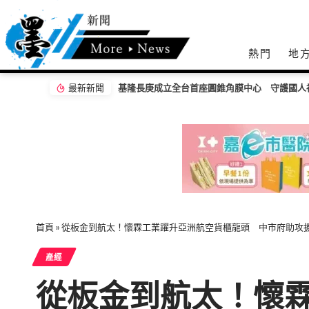
熱門
地
最新新聞
基隆長庚成立全台首座圓錐角膜中心 守護國人
首頁
»
從板金到航太！懷霖工業躍升亞洲航空貨櫃龍頭 中市府助攻
產經
從板金到航太！懷