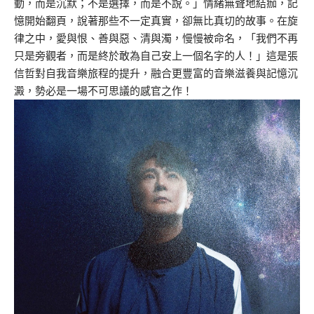
動，而是沉默；不是選擇，而是不說。」情緒無聲地結痂，記
憶開始翻頁，說著那些不一定真實，卻無比真切的故事。在旋
律之中，愛與恨、善與惡、清與濁，慢慢被命名，「我們不再
只是旁觀者，而是終於敢為自己安上一個名字的人！」這是張
信哲對自我音樂旅程的提升，融合更豐富的音樂滋養與記憶沉
澱，勢必是一場不可思議的感官之作！