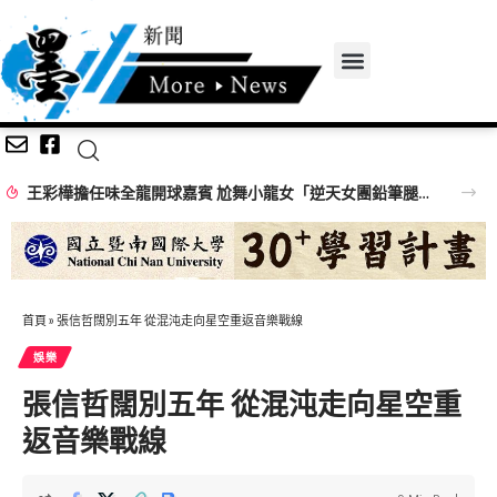
王彩樺擔任味全龍開球嘉賓 尬舞小龍女「逆天女團鉛筆腿」搶鏡
首頁
»
張信哲闊別五年 從混沌走向星空重返音樂戰線
娛樂
張信哲闊別五年 從混沌走向星空重
返音樂戰線