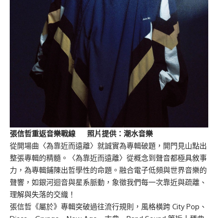
張信哲重返音樂戰線 照片提供：潮水音樂
從開場曲〈為靠近而遠離〉就誠實為專輯破題，開門見山點出
整張專輯的精髓。〈為靠近而遠離〉從概念到聲音都極具敘事
力，為專輯鋪陳出哲學性的命題。融合電子低頻與世界音樂的
聲響，如銀河迴音與星系脈動，象徵我們每一次靠近與疏離、
理解與失落的交織！
張信哲《屬於》專輯突破過往流行規則，風格橫跨 City Pop、