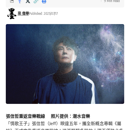
9 Min Read
梁 偉華
Published: 2025/07/17
張信哲重返音樂戰線 照片提供：潮水音樂
「情歌王子」張信哲（Jeff）睽違五年，攜全新概念專輯《屬