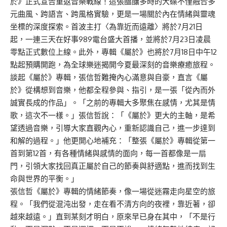
於》正式宣告重返音樂戰線！這張醞釀多時的大碟不僅融合多
元曲風、跨語言、跨風格實驗，更是一場關於內在情緒與靈魂
坐標的深度探索。首波主打〈為靠近而遠離〉將於7月21日
起，一連三天在好事989電台盛大首播，並將於7月23日凌晨
零點正式數位上線。此外，專輯《屬於》也將於7月18日中午12
點起預購開跑，為全球樂迷揭開今夏最深刻的音樂療癒旅程。
談起《屬於》專輯，張信哲難掩內心滿意與自豪，直言《屬
於》從構想到音樂，他都全程參與、指引，是一張「從內而外
誠實長成的作品」。「之前的專輯大多聚焦在感情，尤其是情
歌，這次不一樣。」張信哲說：「《屬於》更大的主軸，是希
望透過音樂，引導大家直觀內心，重新認識自己，進一步達到
和解的過程。」他更開心地補充：「整張《屬於》專輯從第一
首到第12首，有各種情緒與感情的面向，每一首都像是一扇
門，引領大家找回真正屬於自己的節奏與舒適點，進而找到生
命與世界的平衡。」
張信哲《屬於》專輯的情緒節奏，像一場從迷霧走向星空的旅
程。「我們從混沌出發，走在看不清方向的夜裡，靠近著，卻
越來越遠。」直到某刻才明白，原來早已身在其中，「不是行