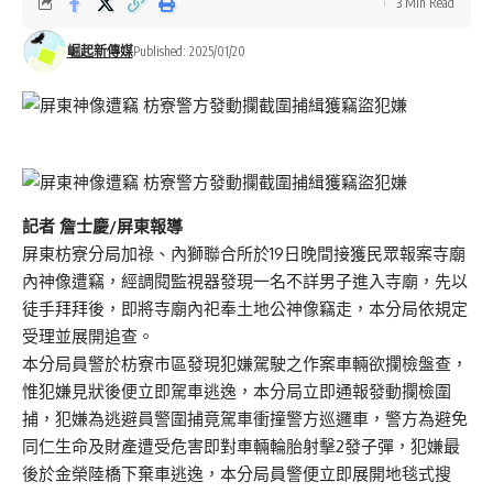
3 Min Read
崛起新傳媒
Published: 2025/01/20
記者 詹士慶/屏東報導
屏東枋寮分局加祿、內獅聯合所於19日晚間接獲民眾報案寺廟
內神像遭竊，經調閱監視器發現一名不詳男子進入寺廟，先以
徒手拜拜後，即將寺廟內祀奉土地公神像竊走，本分局依規定
受理並展開追查。
本分局員警於枋寮市區發現犯嫌駕駛之作案車輛欲攔檢盤查，
惟犯嫌見狀後便立即駕車逃逸，本分局立即通報發動攔檢圍
捕，犯嫌為逃避員警圍捕竟駕車衝撞警方巡邏車，警方為避免
同仁生命及財產遭受危害即對車輛輪胎射擊2發子彈，犯嫌最
後於金榮陸橋下棄車逃逸，本分局員警便立即展開地毯式搜