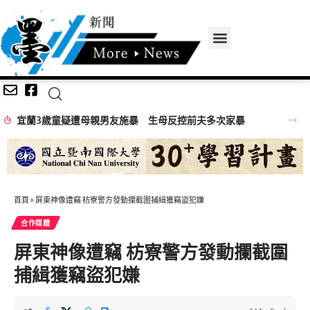
宜蘭3歲童疑遭母親男友施暴 生母反控前夫多次家暴
首頁
»
屏東神像遭竊 枋寮警方發動攔截圍捕緝獲竊盜犯嫌
合作媒體
屏東神像遭竊 枋寮警方發動攔截圍
捕緝獲竊盜犯嫌