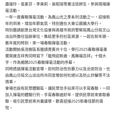
蕭揚玲、張素芬、李美莉、吳昭瑢等書法班師生，參與現場揮
毫活動。
一年一度春聯揮毫活動，為鳳山光之季系列活動之一，迎接新
年的到來，增加年節氣氛，特別選在大東公園擴大舉行。
特別邀請創意台灣文化協會與高雄市政府警察局鳳山分局文山
派出所擔任協辦單位，集結更多的社區資源，一起在新年頭、
舊年尾的時刻，來一場春聯揮毫活動。
活動開始吳茂樹區長邀請貴賓共十位，舉行2025春聯揮毫墨
寶賀歲吉祥秀同時寫下「龍飛迎新歲、鳳舞福百祥」十個大
字，作為揭開2025春聯揮毫活動的序幕。
同時透過揮毫活動宣導，如何防治性別暴力以及治安防治，也
由鳳山分局文山派出所共同宣導如何杜絕以及防止詐騙等不法
情事。
會場也設有民眾體驗區，讓民眾信手拈來可以手寫春聯，一同
加入揮毫的體驗行列、手寫春聯過好年，提供民眾前來索取春
聯，吸引民眾前來共襄盛舉，歡喜迎接2025新春佳節的喜
悅。