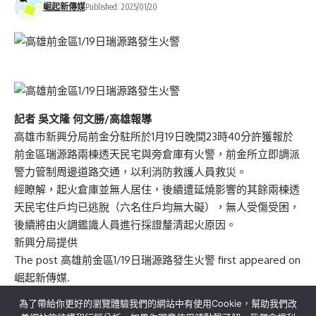
崛起新傳媒
Published: 2025/01/20
記者 吳文隆 何文勝/高雄報導
高雄市新興分局前金分駐所於1月19日晚間23時40分許獲報於
前金區瑞源路兩棟透天民宅與旁倉庫有火警，前金所立即調派
警力管制周邊道路交通，以利消防救護人員救災。
經瞭解，起火倉庫並無人居住，後續遭延燒影響的其餘兩棟透
天民宅住戶均已逃脫（六名住戶均無大礙），無人受傷受困，
後續將由火調鑑識人員進行採證釐清起火原因。
新興分局提供
The post
高雄前金區1/19日瑞源路發生火警
first appeared on
崛起新傳媒
.
為了帶給你更好的瀏覽體驗我們的網站中有使用Cookie，幫助我們改