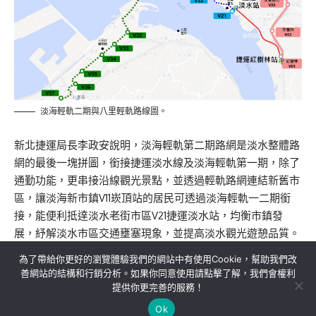
淡海輕軌二期與八里輕軌路線圖。
新北捷運局長李政安說明，淡海輕軌第二期路網是淡水整體路
網的最後一塊拼圖，銜接捷運淡水線及淡海輕軌第一期，除了
通勤功能，更串接沿線觀光景點，並透過輕軌路網連結新舊市
區，讓淡海新市鎮V11崁頂站的居民可透過淡海輕軌一二期銜
接，能便利抵達淡水老街市區V21捷運淡水站，均衡市鎮發
展，紓解淡水市區交通壅塞現象，並提高淡水觀光遊憩品質。
為了帶給你更好的瀏覽體驗我們的網站中有使用Cookie，幫助我們改
善網站的結構和行銷分析。如果你同意使用請點擊了解，我們會權利
提供你更完善的服務！
關於我們
隱私權政策
聯絡我們
Ok