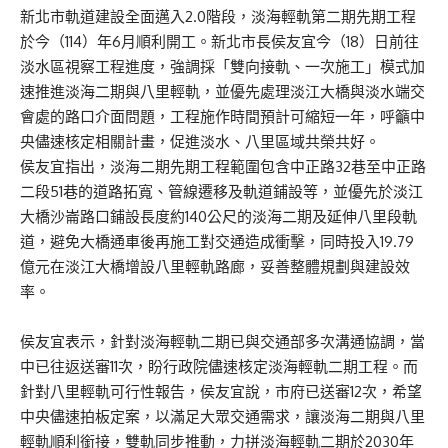
新北市軌道建設全面邁入2.0階段，淡海輕軌第二期先期工程
於今（114）年6月順利開工。新北市長侯友宜今（18）日前往
淡水區視察工程進度，強調採「雙向接軌、一次施工」模式加
速推進淡海二期與八里輕軌，並優先處理淡江大橋與淡水端交
會處的路口介面問題，工程施作時間預計可縮短一年，呼籲中
央儘速核定相關計畫，促進淡水、八里區域共榮共好。
侯友宜指出，淡海二期先期工程範圍包含中正路32巷至中正路
二段51巷的道路拓寬、管線遷移及軌道鋪設等，並優先於淡江
大橋沙崙路口鋪設長度約140公尺的淡海二期及延伸八里段軌
道，避免大橋通車後再施工對交通造成衝擊，同時投入19.79
億元在淡江大橋增設八里輕軌路廊，妥善整體規劃與建設效
率。
侯友宜表示，針對淡海輕軌二期已與交通部多次溝通協調，當
中已往返送審11次，盼行政院儘速核定淡海輕軌二期工程。而
針對八里輕軌可行性報告，侯友宜說，市府已送審12次，希望
中央儘速拍板定案，以滿足大眾交通需求，讓淡海二期與八里
輕軌順利銜接，雙軌同步推動，力拼淡海輕軌二期於2030年