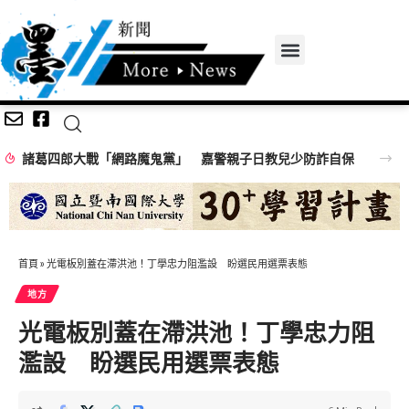
諸葛四郎大戰「網路魔鬼黨」 嘉警親子日教兒少防詐自保
首頁
»
光電板別蓋在滯洪池！丁學忠力阻濫設 盼選民用選票表態
地方
光電板別蓋在滯洪池！丁學忠力阻
濫設 盼選民用選票表態