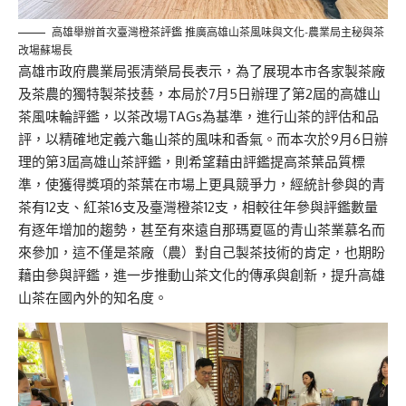
高雄舉辦首次臺灣橙茶評鑑 推廣高雄山茶風味與文化-農業局主秘與茶
改場蘇場長
高雄市政府農業局張清榮局長表示，為了展現本市各家製茶廠
及茶農的獨特製茶技藝，本局於7月5日辦理了第2屆的高雄山
茶風味輪評鑑，以茶改場TAGs為基準，進行山茶的評估和品
評，以精確地定義六龜山茶的風味和香氣。而本次於9月6日辦
理的第3屆高雄山茶評鑑，則希望藉由評鑑提高茶葉品質標
準，使獲得獎項的茶葉在市場上更具競爭力，經統計參與的青
茶有12支、紅茶16支及臺灣橙茶12支，相較往年參與評鑑數量
有逐年增加的趨勢，甚至有來遠自那瑪夏區的青山茶業慕名而
來參加，這不僅是茶廠（農）對自己製茶技術的肯定，也期盼
藉由參與評鑑，進一步推動山茶文化的傳承與創新，提升高雄
山茶在國內外的知名度。