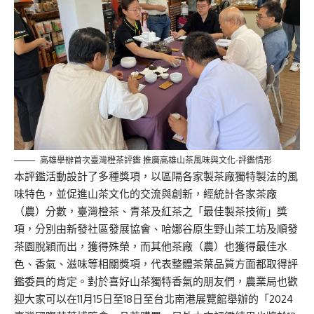
高雄舉辦首次臺灣橙茶評鑑 推廣高雄山茶風味與文化-評鑑情形
本評鑑活動設計了多種獎項，以區隔各家製茶廠獨特製法的風
味特色，並促進山茶文化的交流與創新，經統計各家茶廠
（農）分數，臺灣橙茶、青茶及紅茶之「最佳製茶技術」獎
項，分別由新發社區發展協會、哈娜谷原生野山茶工坊及順發
茶園脫穎而出，獲得殊榮，而其他茶廠（農）也獲得最佳水
色、香氣、滋味等相關獎項，代表整體茶葉品質方面都取得評
鑑委員的肯定。對於喜好山茶獨特香氣的朋友們，農業局也歡
迎大家可以在11月15日至18日至台北南港展覽館舉辦的「2024