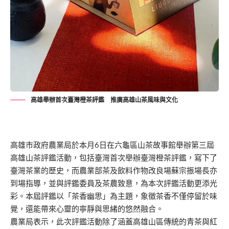
高雄舉辦首次臺灣橙茶評鑑 推廣高雄山茶風味與文化
高雄市政府農業局於本月6日在六龜區山茶故事館舉辦第三屆
高雄山茶評鑑活動，包括臺灣首次舉辦臺灣橙茶評鑑，寫下了
臺灣茶業的歷史，而農業部茶及飲料作物改良場蘇宗振場長亦
到場指導，並與評鑑委員及茶農致意，為本次評鑑活動更添光
彩。本屆評鑑以「茶香幽思」為主題，象徵茶香不僅停留於味
覺，還能帶來心靈的寧靜與思緒的悠然融合。
農業局表示，此次評鑑活動除了涵蓋高雄山區傳統的青茶與紅