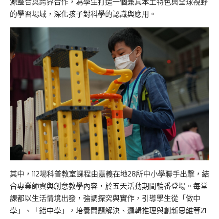
源整合與跨界合作，為學生打造一個兼具本土特色與全球視野
的學習場域，深化孩子對科學的認識與應用。
其中，112場科普教室課程由嘉義在地28所中小學聯手出擊，結
合專業師資與創意教學內容，於五天活動期間輪番登場。每堂
課都以生活情境出發，強調探究與實作，引導學生從「做中
學」、「錯中學」，培養問題解決、邏輯推理與創新思維等21