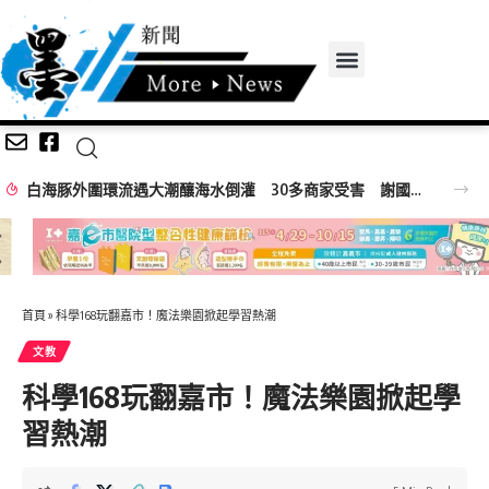
網友相約摩鐵愛愛因戴不戴套爭執女遭毆打 羅警意外查獲改造手槍送辦
首頁
»
科學168玩翻嘉市！魔法樂園掀起學習熱潮
文教
科學168玩翻嘉市！魔法樂園掀起學
習熱潮