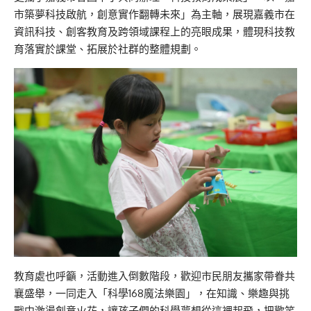
市築夢科技啟航，創意實作翻轉未來」為主軸，展現嘉義市在
資訊科技、創客教育及跨領域課程上的亮眼成果，體現科技教
育落實於課堂、拓展於社群的整體規劃。
教育處也呼籲，活動進入倒數階段，歡迎市民朋友攜家帶眷共
襄盛舉，一同走入「科學168魔法樂園」，在知識、樂趣與挑
戰中激盪創意火花，讓孩子們的科學夢想從這裡起飛，把歡笑