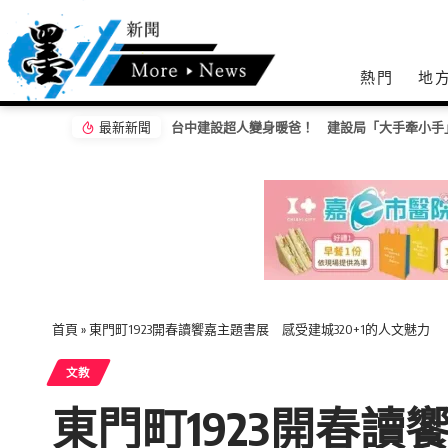
熱門
地
最新新聞
台中建設超人變身暖爸！ 建設局「大手牽小手
首頁
»
東門町1923開春讀饗嘉主題書展 感受建城320+1的人文魅力
文教
東門町1923開春讀