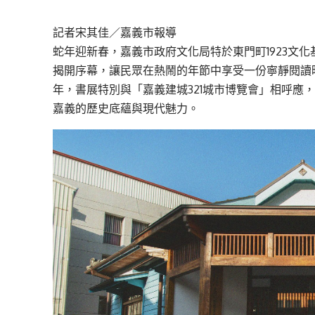
記者宋其佳／嘉義市報導
蛇年迎新春，嘉義市政府文化局特於東門町1923文
揭開序幕，讓民眾在熱鬧的年節中享受一份寧靜閱讀時
年，書展特別與「嘉義建城321城市博覽會」相呼應
嘉義的歷史底蘊與現代魅力。