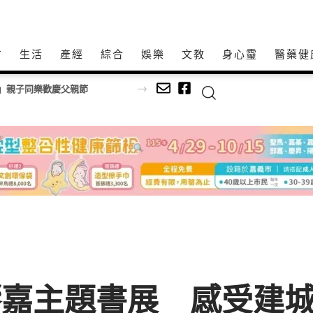
方
生活
產經
綜合
娛樂
文教
身心𩆜
醫藥健
」親子同樂歡慶父親節
饗嘉主題書展 感受建城3