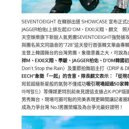
SEVENTOEIGHT 在韓辦出道 SHOWCASE 
JAGGER柏佑(上排左起)D’OM、EXXI义翔、麒文
天空娛樂旗下新銳人氣男團SEVENTOEIGHT強勢
與團名英文同諧音的”728”這天發行首張韓文單曲專
支登上韓國舞台的台灣男團，象徵意義之大，可說為
祥M、EXXI义翔、學駿、JAGGER柏佑、D’OM韓
Don’t Stop the Rain〉及重節拍舞蹈主打〈DRI
EECH”象徵「一起」的含意，隊長麒文表示：「從現在開
宛若超級新星般的氣勢不僅成功
吸引現場超過50家
아헤럴드）等傳媒更特別前來見證這支搶占K-POP
男秀舞台，現場可圈可點的完美表現更瞬間讓記者圈
成為力爭台灣 No.1男團榮耀及為台爭光最好證明！