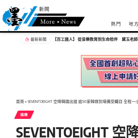
熱門
地
最新新聞
基隆長庚成立全台首座圓錐角膜中心 守護國人
首頁
»
SEVENTOEIGHT 空降韓國出道 逾50家韓媒到場備受矚目 
娛樂
SEVENTOEIGH