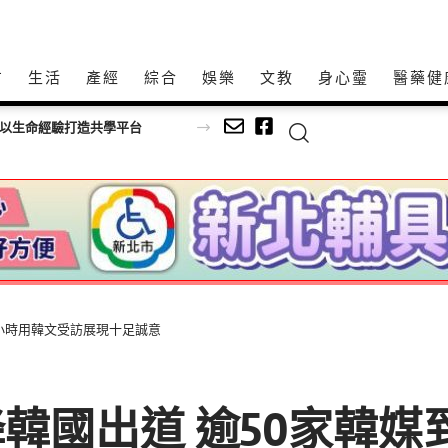
方
生活
產經
綜合
娛樂
文教
身心𩆜
醫藥健
視力健康
全程一小時用韓文受訪展現十足誠意
T 空降韓國出道 逾50家