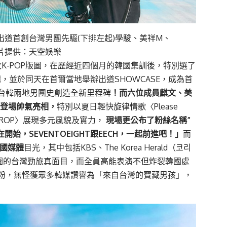
宣布正式出道首創台灣男團先驅(下排左起)學駿、美祥M、
 照片提供：天空娛樂
搶攻K-POP版圖，在歷經近四個月的韓國集訓後，特別選了
輯，並於同天在首爾當地舉辦出道SHOWCASE，成為首
台韓兩地男團史創造全新里程碑
！而六位成員麒文、美
國初登場帥氣亮相，
特別以夏日輕快旋律情歌〈Please
P & DROP〉展現多元風貌及實力，
現場更公布了粉絲名稱”
始，SEVENTOEIGHT跟EECH，一起前進吧！」
而
韓國媒體
目光，其中包括KBS、The Korea Herald（코리
版圖的台灣勁旅真面目，而全員高能表演不但炸裂韓國處
粉，無怪獲眾多韓媒讚譽為「來自台灣的寶藏男孩」，