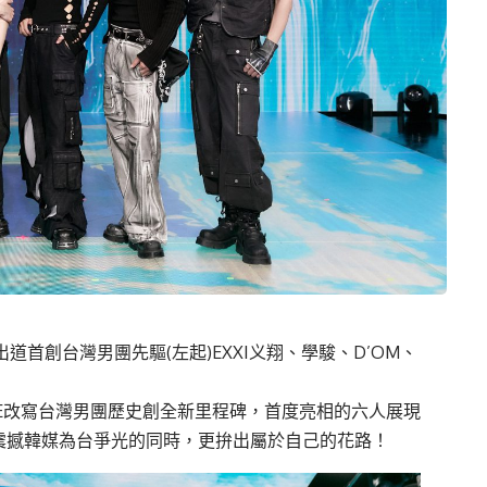
正式出道首創台灣男團先驅(左起)EXXI义翔、學駿、D’OM、
OWCASE改寫台灣男團歷史創全新里程碑，首度亮相的六人展現
舞台震撼韓媒為台爭光的同時，更拚出屬於自己的花路！