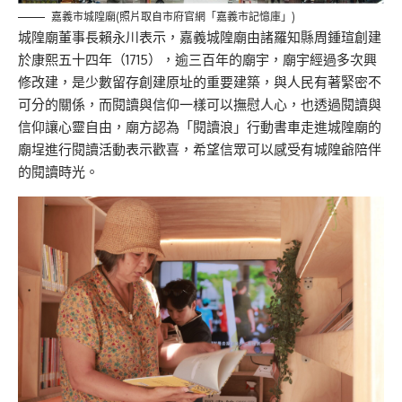
嘉義市城隍廟(照片取自市府官網「嘉義市記憶庫」)
城隍廟董事長賴永川表示，嘉義城隍廟由諸羅知縣周鍾瑄創建
於康熙五十四年（1715），逾三百年的廟宇，廟宇經過多次興
修改建，是少數留存創建原址的重要建築，與人民有著緊密不
可分的關係，而閱讀與信仰一樣可以撫慰人心，也透過閱讀與
信仰讓心靈自由，廟方認為「閱讀浪」行動書車走進城隍廟的
廟埕進行閱讀活動表示歡喜，希望信眾可以感受有城隍爺陪伴
的閱讀時光。