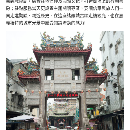
嘉義城隍廟，結合在地信仰及閱讀文化，打造廟埕上的行動書
房；駐點服務當天更設置主題閱讀專區，要讓信眾與旅人們一
同走進閱讀、親近歷史，在這座諸羅城古蹟走訪觀光，也在嘉
義獨特的城市光景中感受知識流動的魅力!