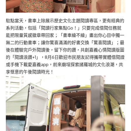
駐點當天，書車上除展示歷史文化主題閱讀專區，更有經典的
系列活動，包括「閱讀行家集點Go！」只要完成借閱任務就
能把限量質感徽章帶回家；「書車繪不繪」畫出你心目中獨一
無二的行動書車；讓你驚喜滿滿的好書交換「驚喜閱讀」；最
後在體驗完戶外閱讀後，留下你的讚，共創嘉義心情閱讀版圖
的「閱讀浪讚+1」，8月6日歡迎市民朋友記得攜帶實體借閱證
或手機下載愛嘉義app，前來廟埕探索諸羅城的文化浪潮，共
享愜意的午後閱讀時光！