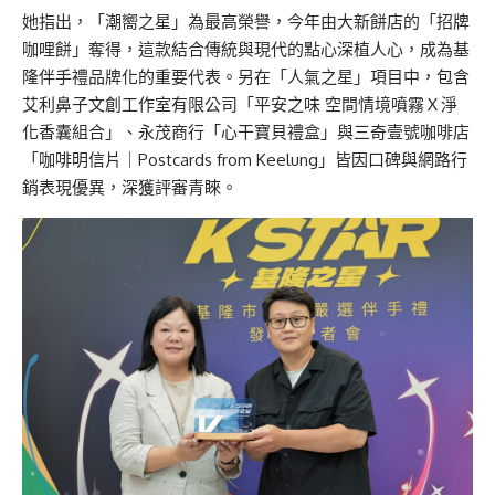
她指出，「潮嚮之星」為最高榮譽，今年由大新餅店的「招牌
咖哩餅」奪得，這款結合傳統與現代的點心深植人心，成為基
隆伴手禮品牌化的重要代表。另在「人氣之星」項目中，包含
艾利鼻子文創工作室有限公司「平安之味 空間情境噴霧Ｘ淨
化香囊組合」、永茂商行「心干寶貝禮盒」與三奇壹號咖啡店
「咖啡明信片｜Postcards from Keelung」皆因口碑與網路行
銷表現優異，深獲評審青睞。