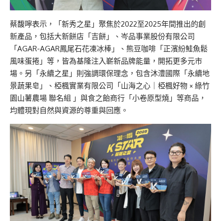
蔡馥嚀表示，「新秀之星」聚焦於2022至2025年間推出的創
新產品，包括大新餅店「吉餅」、岑品事業股份有限公司
「AGAR-AGAR鳳尾石花凍冰棒」、熊豆咖啡「正濱紛鮭魚鬆
風味蛋捲」等，皆為基隆注入嶄新品牌能量，開拓更多元市
場。另「永續之星」則強調環保理念，包含沐澧國際「永續地
景蔬果皂」、椏楓實業有限公司「山海之心｜椏楓好物 × 綠竹
園山薯農場 聯名組 」與食之飴商行「小卷原型燒」等商品，
均體現對自然與資源的尊重與回應。