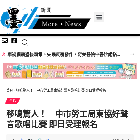
車禍腦震盪後頭暈、失眠反覆發作，奇美醫院中醫辨證搭配雷射針灸改善
首頁
»
移鳴驚人！ 中市勞工局東協好聲音歌唱比賽 即日受理報名
生活
移鳴驚人！ 中市勞工局東協好聲
音歌唱比賽 即日受理報名