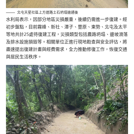
北屯天星社區上方道路土石坍塌搶通後
水利局表示，因部分地區災損嚴重，後續仍需進一步復建。經
初步盤點，目前霧峰、新社、潭子、豐原、東勢、北屯及太平
等地共計25處待復建工程，災損類型包括農路坍塌、邊坡滑落
及排水設施損毀等。相關單位正進行現地勘查與安全評估，將
盡速提出復建計畫與經費需求，全力推動修復工作，恢復交通
與居民生活秩序。