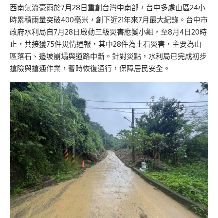
西南氣流豪雨於7月28日重創台灣中南部，台中多處山區24小
時累積雨量突破400毫米，創下近21年來7月最大紀錄。台中市
政府水利局自7月28日啟動三級災害應變小組，至8月4日20時
止，共接獲75件災情通報，其中28件為土石災害，主要為山
區落石、邊坡崩塌與道路中斷。針對災點，水利局已完成初步
搶險與搶通作業，暫時恢復通行，保障居民安全。