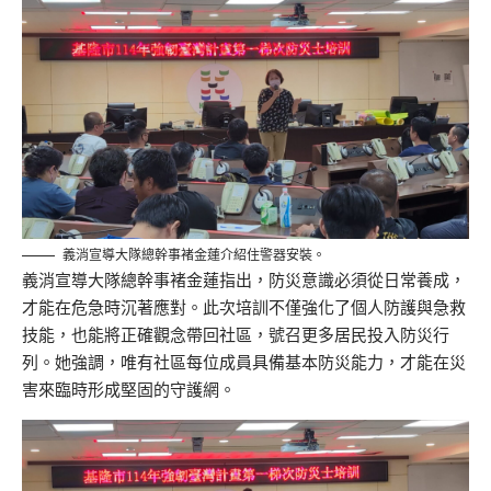
義消宣導大隊總幹事褚金蓮介紹住警器安裝。
義消宣導大隊總幹事褚金蓮指出，防災意識必須從日常養成，
才能在危急時沉著應對。此次培訓不僅強化了個人防護與急救
技能，也能將正確觀念帶回社區，號召更多居民投入防災行
列。她強調，唯有社區每位成員具備基本防災能力，才能在災
害來臨時形成堅固的守護網。