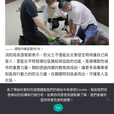
課程中練習操作CPR。
消防局長游家懿表示，防災士不僅能在災害發生時保護自己與
家人，更能在平時發揮社區連結與協助的功能，是建構韌性城
市的重要力量。期盼透過持續的教育與培訓，讓更多具備專業
知能與行動力的防災力量，在關鍵時刻挺身而出，守護家人及
社區。
為了帶給你更好的瀏覽體驗我們的網站中有使用Cookie，幫助我們改
善網站的結構和行銷分析。如果你同意使用請點擊了解，我們會權利
提供你更完善的服務！
關於我們
隱私權政策
聯絡我們
Ok
Copyright©MORE News