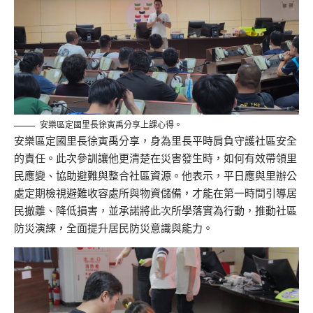
安樂區定國里長徐寅禹分享上課心得。
安樂區定國里長徐寅禹分享，身為里長平時肩負守護社區安全
的責任。此次參訓讓他更清楚在災害發生時，如何有效帶領里
民應變、協助避難與整合社區資源。他表示，平日應與里辦公
處定期檢視避難收容處所與物資儲備，才能在第一時間引導居
民撤離、降低損害，並承諾將此次所學落實為行動，推動社區
防災演練，全面提升居民防災意識與能力。