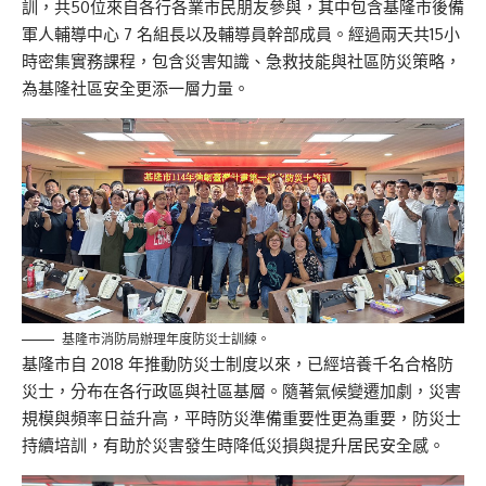
訓，共50位來自各行各業市民朋友參與，其中包含基隆市後備
軍人輔導中心 7 名組長以及輔導員幹部成員。經過兩天共15小
時密集實務課程，包含災害知識、急救技能與社區防災策略，
為基隆社區安全更添一層力量。
基隆市消防局辦理年度防災士訓練。
基隆市自 2018 年推動防災士制度以來，已經培養千名合格防
災士，分布在各行政區與社區基層。隨著氣候變遷加劇，災害
規模與頻率日益升高，平時防災準備重要性更為重要，防災士
持續培訓，有助於災害發生時降低災損與提升居民安全感。