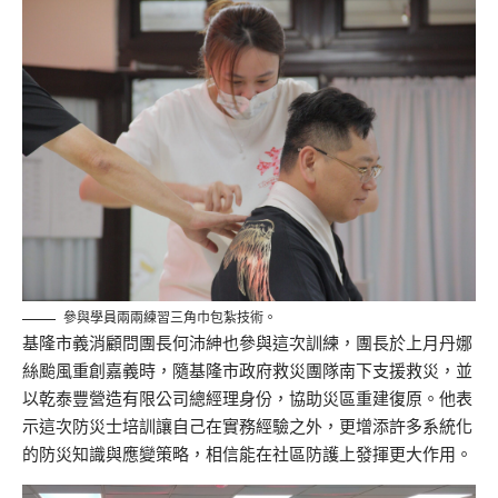
參與學員兩兩練習三角巾包紮技術。
基隆市義消顧問團長何沛紳也參與這次訓練，團長於上月丹娜
絲颱風重創嘉義時，隨基隆市政府救災團隊南下支援救災，並
以乾泰豐營造有限公司總經理身份，協助災區重建復原。他表
示這次防災士培訓讓自己在實務經驗之外，更增添許多系統化
的防災知識與應變策略，相信能在社區防護上發揮更大作用。