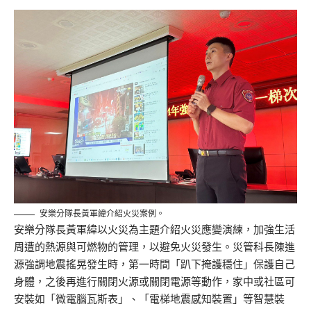
安樂分隊長黃軍緯介紹火災案例。
安樂分隊長黃軍緯以火災為主題介紹火災應變演練，加強生活
周遭的熱源與可燃物的管理，以避免火災發生。災管科長陳進
源強調地震搖晃發生時，第一時間「趴下掩護穩住」保護自己
身體，之後再進行關閉火源或關閉電源等動作，家中或社區可
安裝如「微電腦瓦斯表」、「電梯地震感知裝置」等智慧裝