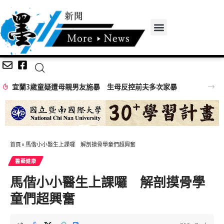
宜蘭3歲童疑遭母親男友施暴 生母反控前夫多次家暴
首頁
»
馬偕小小醫生上課囉 解剖摸骨學童們超興奮
醫藥健康
馬偕小小醫生上課囉 解剖摸骨學
童們超興奮