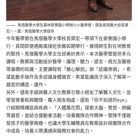
馬偕醫學大學在雲林麥寮國小舉辦小小醫學營。圖為馬偕醫大校長葉
宏一。圖／馬偕醫學大學提供
今年醫學營在馬偕醫學大學校長葉宏ㄧ帶領下在麥寮國小舉
行，其間即使遇颱風接近依舊如期舉行，展現師生對在地教育
的堅持。馬偕醫學大學主任邱美妙表示，本次醫學營提供多元
課程，教案與活動設計醫學、護理、聽力、語言、視光及醫檢
等基礎的知識，主要課程有「豬心解剖」與「認識骨頭」，希
望能動手操作及多認識身體器官，希望能讓孩子深入了解某一
器官的構造、運作。
另外，還有手語與聾人文化教案引導小朋友了解聾人文化，並
學習尊重和與聽障、聾人朋友相處，還有「你不知道的eye」
介紹眼睛構造與疾病，「人體萬花筒」探索大腦、胃部、肺臟
等器官，並結合運動會活動，培養團隊合作精神。營隊不僅啟
發孩子的醫學興趣，也讓大學生輔導員在教案設計與團隊合作
中成長，培養人際溝通與服務社會的能力。