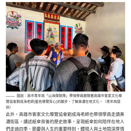
圖說：高市青年局「山海探險隊」帶領學員跟隨著高雄市客家文化導
覽協會劉成海老師(藍色導覽背心)的腳步，了解美濃在地文化。（青年局提
供）
此外，高雄市客家文化導覽協會劉成海老師也帶領學員走讀美
濃街區，講述紙傘背後的歷史故事，呈現紙傘如何陪伴在地人
們走過四季、節慶與人生的重要時刻，體現人與土地間深厚情