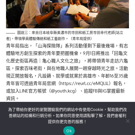
圖說三：來自日本岐阜縣美濃市的寺田和紙工房寺田幸代老師(站立
者)，帶領學員體驗傳統和紙工藝創作。（青年局提供）
青年局指出，「山海探險隊」系列活動僅剩下最後幾場，有志
體驗地方創生探索的青年要把握機會，9月1日將推出「回龜文
化歷史街區再造｜亀心職人文化之旅」，將帶領青年走訪六龜
區，探索百味老街，與在地職人展開一趟穿越時光之旅。活動
現正開放報名，凡設籍、就學或就業於高雄市、年齡16至35歲
青年皆可透過青年局官網（https://reurl.cc/eMQLlL）報名，
或加入LINE官方帳號（@youth.kcg）、追蹤FB與IG掌握最新
資訊。
為了帶給你更好的瀏覽體驗我們的網站中有使用Cookie，幫助我們改
善網站的結構和行銷分析。如果你同意使用請點擊了解，我們會權利
提供你更完善的服務！
關於我們
隱私權政策
聯絡我們
Ok