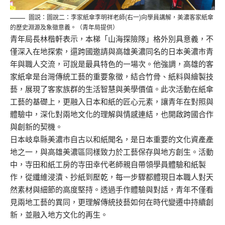
圖説：圖說二：李家紙傘李明祥老師(右一)向學員講解，美濃客家紙傘
的歷史淵源及象徵意義。（青年局提供）
青年局長林楷軒表示，本梯「山海探險隊」格外別具意義，不
僅深入在地探索，還跨國邀請與高雄美濃同名的日本美濃市青
年與職人交流，可說是最具特色的一場次。他強調，高雄的客
家紙傘是台灣傳統工藝的重要象徵，結合竹骨、紙料與繪製技
藝，展現了客家族群的生活智慧與美學價值。此次活動在紙傘
工藝的基礎上，更融入日本和紙的匠心元素，讓青年在對照與
體驗中，深化對兩地文化的理解與情感連結，也開啟跨國合作
與創新的契機。
日本岐阜縣美濃市自古以和紙聞名，是日本重要的文化資產產
地之一，與高雄美濃區同樣致力於工藝保存與地方創生。活動
中，寺田和紙工房的寺田幸代老師親自帶領學員體驗和紙製
作，從纖維浸漬、抄紙到壓乾，每一步驟都體現日本職人對天
然素材與細節的高度堅持。透過手作體驗與對話，青年不僅看
見兩地工藝的異同，更理解傳統技藝如何在時代變遷中持續創
新，並融入地方文化的再生。