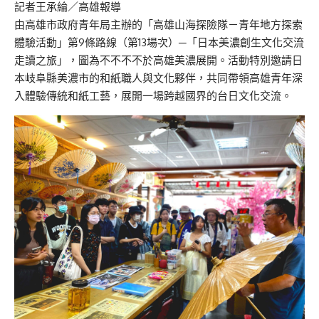
記者王承綸／高雄報導
由高雄市政府青年局主辦的「高雄山海探險隊－青年地方探索
體驗活動」第9條路線（第13場次）─「日本美濃創生文化交流
走讀之旅」，圖為不不不不於高雄美濃展開。活動特別邀請日
本岐阜縣美濃市的和紙職人與文化夥伴，共同帶領高雄青年深
入體驗傳統和紙工藝，展開一場跨越國界的台日文化交流。